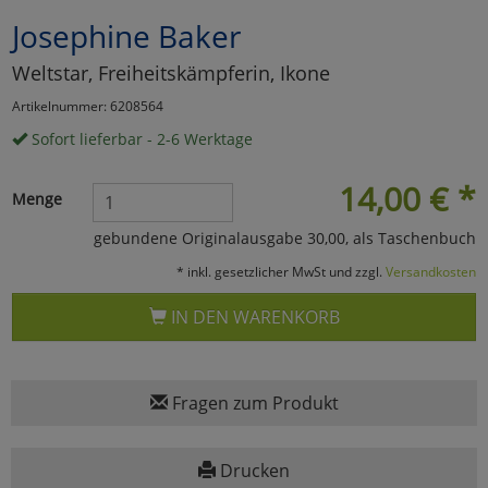
Josephine Baker
Marketing
Weltstar, Freiheitskämpferin, Ikone
Umfragetools
Artikelnummer: 6208564
Sofort lieferbar - 2-6 Werktage
Cookies
Alle Akzeptieren
14,00
€
*
Menge
Cookies
Einstellungen speichern
gebundene Originalausgabe 30,00, als Taschenbuch
* inkl. gesetzlicher MwSt und zzgl.
Versandkosten
zu Haupptseite Zustimmun
zurück
IN DEN WARENKORB
Fragen zum Produkt
Drucken