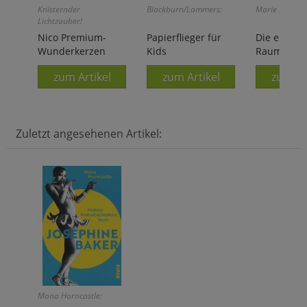
Knisternder
Blackburn/Lammers:
Marie Benedic
Lichtzauber!
Nico Premium-
Papierflieger für
Die einzige
Wunderkerzen
Kids
Raum
zum Artikel
zum Artikel
zum Ar
Zuletzt angesehenen Artikel:
Mona Horncastle: