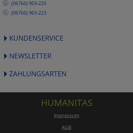
(06766) 903-225
(06766) 903-223
KUNDENSERVICE
NEWSLETTER
ZAHLUNGSARTEN
HUMANITAS
Impressum
AGB