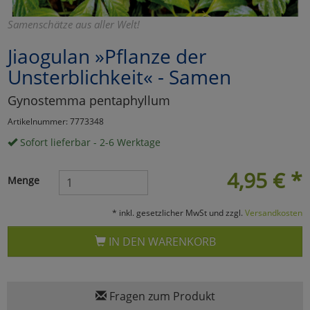
Marketing
Samenschätze aus aller Welt!
Jiaogulan »Pflanze der
Umfragetools
Unsterblichkeit« - Samen
Gynostemma pentaphyllum
Cookies
Alle Akzeptieren
Artikelnummer: 7773348
Sofort lieferbar - 2-6 Werktage
Cookies
Einstellungen speichern
4,95
€
*
zu Haupptseite Zustimmun
zurück
Menge
* inkl. gesetzlicher MwSt und zzgl.
Versandkosten
IN DEN WARENKORB
Fragen zum Produkt