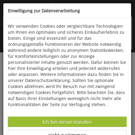
Kompletten Head der Seite überspringen
(06766) 903-200
oder (06766) 9323-960
Einwilligung zur Datenverarbeitung
Wir verwenden Cookies oder vergleichbare Technologien
um Ihnen ein optimales und sicheres Einkaufserlebnis zu
bieten. Einige sind essenziell und für das
ordnungsgemäße Funktionieren der Website notwendig
während andere lediglich zu anonymen Statistikzwecken,
für Komforteinstellungen oder zur Anzeige
personalisierter Inhalte genutzt werden. Dafür können Sie
Startseite
Haushalt & Garten
Garten
hier Ihre Einwilligung erteilen und jederzeit widerrufen
Samen & Pflanzen
oder anpassen. Weitere Informationen dazu finden Sie in
unserer Datenschutzerklärung. Sollten Sie optionale
Jiaogulan »Pflanze der Unsterblichkeit« -
Cookies ablehnen, wird Ihr Besuch nur mit zwingend
Samen
notwendigen Cookies fortgeführt. Bitte beachten Sie, dass
auf Basis Ihrer Einstellungen womöglich nicht mehr alle
Funktionalitäten der Seite zur Verfügung stehen.
Datenverarbeitung -
Ich bin einverstanden
Datenverarbeitung -