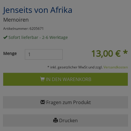
Jenseits von Afrika
Marketing
Memoiren
Umfragetools
Artikelnummer: 6205671
Sofort lieferbar - 2-6 Werktage
Cookies
Alle Akzeptieren
13,00
€
*
Menge
Cookies
Einstellungen speichern
* inkl. gesetzlicher MwSt und zzgl.
Versandkosten
zu Haupptseite Zustimmun
zurück
IN DEN WARENKORB
Fragen zum Produkt
Drucken