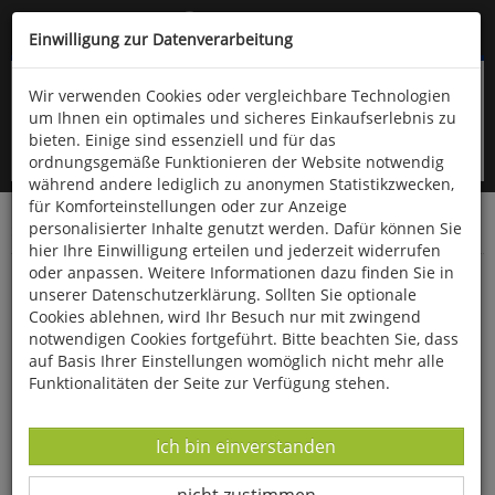
Kompletten Head der Seite überspringen
(06766) 903-200
oder (06766) 9323-960
Einwilligung zur Datenverarbeitung
Wir verwenden Cookies oder vergleichbare Technologien
um Ihnen ein optimales und sicheres Einkaufserlebnis zu
bieten. Einige sind essenziell und für das
ordnungsgemäße Funktionieren der Website notwendig
während andere lediglich zu anonymen Statistikzwecken,
für Komforteinstellungen oder zur Anzeige
personalisierter Inhalte genutzt werden. Dafür können Sie
Startseite
Bücher
Literatur
Diverses
hier Ihre Einwilligung erteilen und jederzeit widerrufen
oder anpassen. Weitere Informationen dazu finden Sie in
Jenseits von Afrika
unserer Datenschutzerklärung. Sollten Sie optionale
Cookies ablehnen, wird Ihr Besuch nur mit zwingend
notwendigen Cookies fortgeführt. Bitte beachten Sie, dass
auf Basis Ihrer Einstellungen womöglich nicht mehr alle
Funktionalitäten der Seite zur Verfügung stehen.
Datenverarbeitung -
Ich bin einverstanden
Datenverarbeitung -