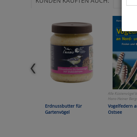
KUNDEN KAUFTEN AUCH:
Hier 
Cook
fortg
nicht
Selbs
anpa
Ko
Alle Küstenvögel 
Hans-Heiner Ber
Wa
Erdnussbutter für
Vogelfedern 
Gartenvögel
Ostsee
Pe