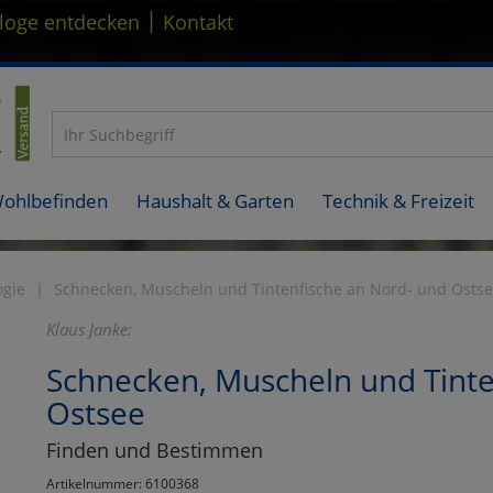
|
loge entdecken
Kontakt
Wohlbefinden
Haushalt & Garten
Technik & Freizeit
ogie
Schnecken, Muscheln und Tintenfische an Nord- und Osts
Klaus Janke:
Schnecken, Muscheln und Tinte
Ostsee
Finden und Bestimmen
Artikelnummer: 6100368