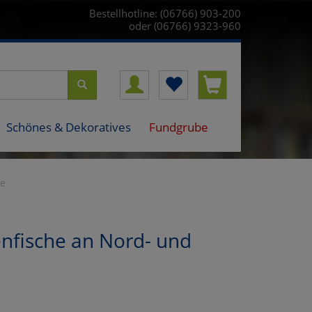
Bestellhotline: (06766) 903-200
oder (06766) 9323-960
Schönes & Dekoratives
Fundgrube
ee
nfische an Nord- und