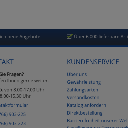
lich neue Angebote
Über 6.000 lieferbare Art
TAKT
KUNDENSERVICE
Sie Fragen?
Über uns
fen Ihnen gerne weiter.
Gewährleistung
o.
von 8.00-17.00 Uhr
Zahlungsarten
8.00-15.30 Uhr
Versandkosten
taktformular
Katalog anfordern
Direktbestellung
766) 903-225
Barrierefreiheit unserer We
766) 903-223