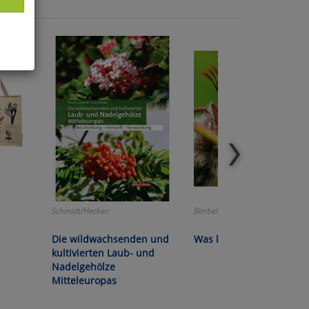
ies
glich
der
Schmidt/Hecker:
Bärbel Oftring:
Die wildwachsenden und
Was krabbelt denn da?
kultivierten Laub- und
Nadelgehölze
Mitteleuropas