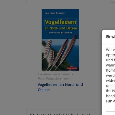
Einw
Wir 
optim
und 
währ
Komfo
Alle Küstenvögel bestimmen!
werde
Hans-Heiner Bergmann:
wide
Vogelfedern an Nord- und
unser
Ostsee
Ihr B
beach
Funkt