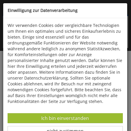
Kompletten Head der Seite überspringen
(06766) 903-200
oder (06766) 9323-960
Einwilligung zur Datenverarbeitung
Wir verwenden Cookies oder vergleichbare Technologien
um Ihnen ein optimales und sicheres Einkaufserlebnis zu
bieten. Einige sind essenziell und für das
ordnungsgemäße Funktionieren der Website notwendig
während andere lediglich zu anonymen Statistikzwecken,
für Komforteinstellungen oder zur Anzeige
personalisierter Inhalte genutzt werden. Dafür können Sie
Startseite
Bücher
Literatur
Belletristik
hier Ihre Einwilligung erteilen und jederzeit widerrufen
oder anpassen. Weitere Informationen dazu finden Sie in
In ewiger Freundschaft
unserer Datenschutzerklärung. Sollten Sie optionale
Cookies ablehnen, wird Ihr Besuch nur mit zwingend
notwendigen Cookies fortgeführt. Bitte beachten Sie, dass
auf Basis Ihrer Einstellungen womöglich nicht mehr alle
Funktionalitäten der Seite zur Verfügung stehen.
Datenverarbeitung -
Ich bin einverstanden
Datenverarbeitung -