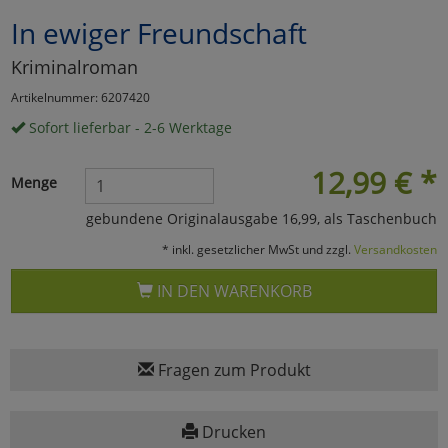
In ewiger Freundschaft
Marketing
Kriminalroman
Umfragetools
Artikelnummer: 6207420
Sofort lieferbar - 2-6 Werktage
Cookies
Alle Akzeptieren
12,99
€
*
Menge
Cookies
Einstellungen speichern
gebundene Originalausgabe 16,99, als Taschenbuch
* inkl. gesetzlicher MwSt und zzgl.
Versandkosten
zu Haupptseite Zustimmun
zurück
IN DEN WARENKORB
Fragen zum Produkt
Drucken