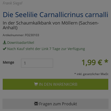
Frank Siegel
Marketing
Die Seelilie Carnallicrinus carnalli
In der Schaumkalkbank von Möllern (Sachsen-
Umfragetools
Anhalt)
Artikelnummer: FO230103
Cookies
Alle Akzeptieren
Downloadartikel
Nach Kauf steht der Link 7 Tage zur Verfügung
Cookies
Einstellungen speichern
1,99
€
*
Menge
zu Haupptseite Zustimmun
zurück
* inkl. gesetzlicher MwSt
IN DEN WARENKORB
Fragen zum Produkt