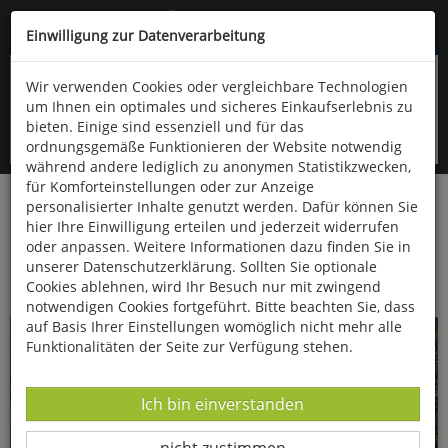
Kompletten Head der Seite überspringen
(06766) 903-200
oder (06766) 9323-960
Einwilligung zur Datenverarbeitung
Wir verwenden Cookies oder vergleichbare Technologien
um Ihnen ein optimales und sicheres Einkaufserlebnis zu
bieten. Einige sind essenziell und für das
ordnungsgemäße Funktionieren der Website notwendig
während andere lediglich zu anonymen Statistikzwecken,
für Komforteinstellungen oder zur Anzeige
personalisierter Inhalte genutzt werden. Dafür können Sie
Startseite
Bücher
Downloads
Zeitschriften
hier Ihre Einwilligung erteilen und jederzeit widerrufen
Fossilien
oder anpassen. Weitere Informationen dazu finden Sie in
unserer Datenschutzerklärung. Sollten Sie optionale
Die Seelilie Carnallicrinus carnalli
Cookies ablehnen, wird Ihr Besuch nur mit zwingend
notwendigen Cookies fortgeführt. Bitte beachten Sie, dass
auf Basis Ihrer Einstellungen womöglich nicht mehr alle
Funktionalitäten der Seite zur Verfügung stehen.
Datenverarbeitung -
Ich bin einverstanden
Datenverarbeitung -