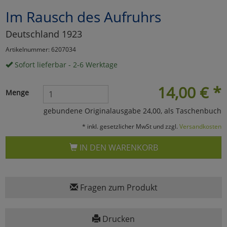
Im Rausch des Aufruhrs
Marketing
Deutschland 1923
Umfragetools
Artikelnummer: 6207034
Sofort lieferbar - 2-6 Werktage
Cookies
Alle Akzeptieren
14,00
€
*
Menge
Cookies
Einstellungen speichern
gebundene Originalausgabe 24,00, als Taschenbuch
* inkl. gesetzlicher MwSt und zzgl.
Versandkosten
zu Haupptseite Zustimmun
zurück
IN DEN WARENKORB
Fragen zum Produkt
Drucken