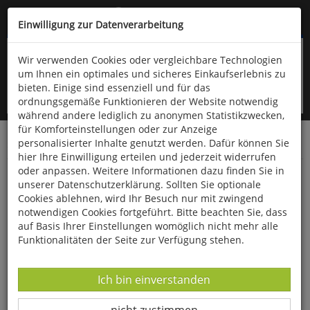
Kompletten Head der Seite überspringen
(06766) 903-200
oder (06766) 9323-960
Einwilligung zur Datenverarbeitung
Wir verwenden Cookies oder vergleichbare Technologien
um Ihnen ein optimales und sicheres Einkaufserlebnis zu
bieten. Einige sind essenziell und für das
ordnungsgemäße Funktionieren der Website notwendig
während andere lediglich zu anonymen Statistikzwecken,
für Komforteinstellungen oder zur Anzeige
personalisierter Inhalte genutzt werden. Dafür können Sie
Startseite
Bücher
Geschichte
Zeitgeschichte
hier Ihre Einwilligung erteilen und jederzeit widerrufen
oder anpassen. Weitere Informationen dazu finden Sie in
Im Rausch des Aufruhrs
unserer Datenschutzerklärung. Sollten Sie optionale
Cookies ablehnen, wird Ihr Besuch nur mit zwingend
notwendigen Cookies fortgeführt. Bitte beachten Sie, dass
auf Basis Ihrer Einstellungen womöglich nicht mehr alle
Funktionalitäten der Seite zur Verfügung stehen.
Datenverarbeitung -
Ich bin einverstanden
Datenverarbeitung -