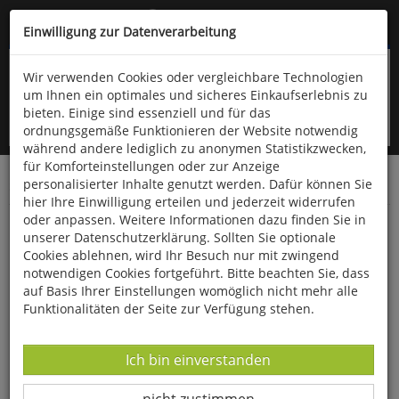
Kompletten Head der Seite überspringen
(06766) 903-200
oder (06766) 9323-960
Einwilligung zur Datenverarbeitung
Wir verwenden Cookies oder vergleichbare Technologien
um Ihnen ein optimales und sicheres Einkaufserlebnis zu
bieten. Einige sind essenziell und für das
ordnungsgemäße Funktionieren der Website notwendig
während andere lediglich zu anonymen Statistikzwecken,
für Komforteinstellungen oder zur Anzeige
personalisierter Inhalte genutzt werden. Dafür können Sie
Startseite
Bücher
Literatur
Belletristik
hier Ihre Einwilligung erteilen und jederzeit widerrufen
oder anpassen. Weitere Informationen dazu finden Sie in
Im Paradies der wilden Tiere
unserer Datenschutzerklärung. Sollten Sie optionale
Cookies ablehnen, wird Ihr Besuch nur mit zwingend
notwendigen Cookies fortgeführt. Bitte beachten Sie, dass
auf Basis Ihrer Einstellungen womöglich nicht mehr alle
Funktionalitäten der Seite zur Verfügung stehen.
Datenverarbeitung -
Ich bin einverstanden
Datenverarbeitung -