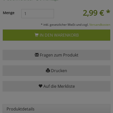
Marketing
2,99
€
*
Menge
Umfragetools
* inkl. gesetzlicher MwSt und zzgl.
Versandkosten
IN DEN WARENKORB
Cookies
Alle Akzeptieren
Cookies
Einstellungen speichern
Fragen zum Produkt
zu Haupptseite Zustimmun
zurück
Drucken
Auf die Merkliste
Produktdetails