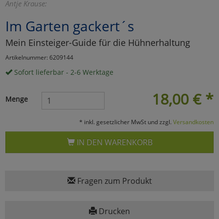
Antje Krause:
Marketing
Im Garten gackert´s
Mein Einsteiger-Guide für die Hühnerhaltung
Umfragetools
Artikelnummer: 6209144
Sofort lieferbar - 2-6 Werktage
Cookies
Alle Akzeptieren
18,00
€
*
Menge
Cookies
Einstellungen speichern
* inkl. gesetzlicher MwSt und zzgl.
Versandkosten
zu Haupptseite Zustimmun
zurück
IN DEN WARENKORB
Fragen zum Produkt
Drucken