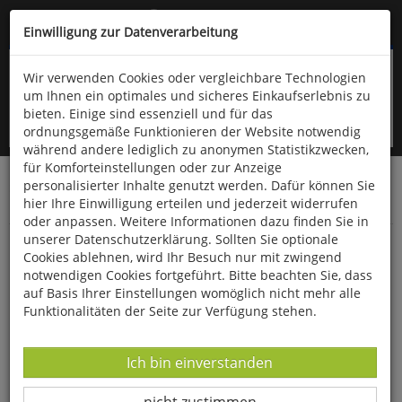
Kompletten Head der Seite überspringen
(06766) 903-200
oder (06766) 9323-960
Einwilligung zur Datenverarbeitung
Wir verwenden Cookies oder vergleichbare Technologien
um Ihnen ein optimales und sicheres Einkaufserlebnis zu
bieten. Einige sind essenziell und für das
ordnungsgemäße Funktionieren der Website notwendig
während andere lediglich zu anonymen Statistikzwecken,
für Komforteinstellungen oder zur Anzeige
personalisierter Inhalte genutzt werden. Dafür können Sie
Startseite
Bücher
Biologie allgemein
hier Ihre Einwilligung erteilen und jederzeit widerrufen
Haustiere & Nutztiere
oder anpassen. Weitere Informationen dazu finden Sie in
unserer Datenschutzerklärung. Sollten Sie optionale
Im Garten gackert´s
Cookies ablehnen, wird Ihr Besuch nur mit zwingend
notwendigen Cookies fortgeführt. Bitte beachten Sie, dass
auf Basis Ihrer Einstellungen womöglich nicht mehr alle
Funktionalitäten der Seite zur Verfügung stehen.
Datenverarbeitung -
Ich bin einverstanden
Datenverarbeitung -