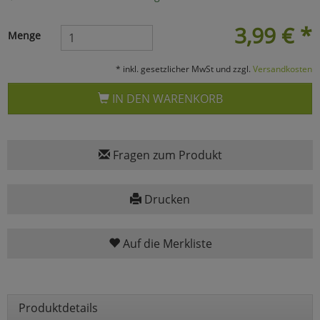
Marketing
3,99
€
*
Menge
Umfragetools
* inkl. gesetzlicher MwSt und zzgl.
Versandkosten
IN DEN WARENKORB
Cookies
Alle Akzeptieren
Cookies
Einstellungen speichern
Fragen zum Produkt
zu Haupptseite Zustimmun
zurück
Drucken
Auf die Merkliste
Produktdetails