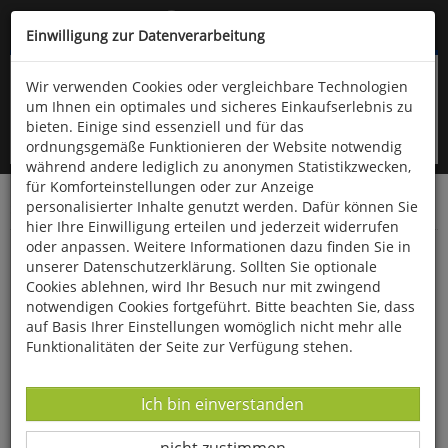
Kompletten Head der Seite überspringen
(06766) 903-200
oder (06766) 9323-960
Einwilligung zur Datenverarbeitung
Wir verwenden Cookies oder vergleichbare Technologien
um Ihnen ein optimales und sicheres Einkaufserlebnis zu
bieten. Einige sind essenziell und für das
ordnungsgemäße Funktionieren der Website notwendig
während andere lediglich zu anonymen Statistikzwecken,
für Komforteinstellungen oder zur Anzeige
personalisierter Inhalte genutzt werden. Dafür können Sie
Startseite
Bücher
Literatur
Belletristik
hier Ihre Einwilligung erteilen und jederzeit widerrufen
oder anpassen. Weitere Informationen dazu finden Sie in
ICH VERTRAUE IHNEN DOKTOR DUBORG
unserer Datenschutzerklärung. Sollten Sie optionale
Cookies ablehnen, wird Ihr Besuch nur mit zwingend
notwendigen Cookies fortgeführt. Bitte beachten Sie, dass
auf Basis Ihrer Einstellungen womöglich nicht mehr alle
Funktionalitäten der Seite zur Verfügung stehen.
Datenverarbeitung -
Ich bin einverstanden
Datenverarbeitung -