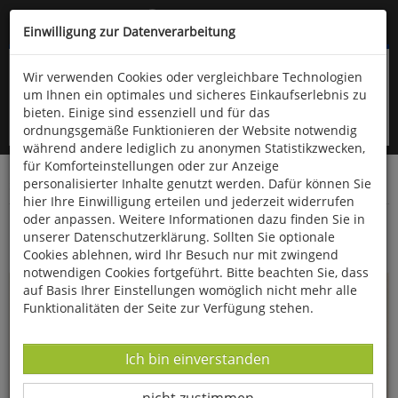
Kompletten Head der Seite überspringen
(06766) 903-200
oder (06766) 9323-960
Einwilligung zur Datenverarbeitung
Wir verwenden Cookies oder vergleichbare Technologien
um Ihnen ein optimales und sicheres Einkaufserlebnis zu
bieten. Einige sind essenziell und für das
ordnungsgemäße Funktionieren der Website notwendig
während andere lediglich zu anonymen Statistikzwecken,
für Komforteinstellungen oder zur Anzeige
personalisierter Inhalte genutzt werden. Dafür können Sie
Startseite
Bücher
Essen & Trinken
hier Ihre Einwilligung erteilen und jederzeit widerrufen
oder anpassen. Weitere Informationen dazu finden Sie in
Ibrik
unserer Datenschutzerklärung. Sollten Sie optionale
Cookies ablehnen, wird Ihr Besuch nur mit zwingend
notwendigen Cookies fortgeführt. Bitte beachten Sie, dass
auf Basis Ihrer Einstellungen womöglich nicht mehr alle
Funktionalitäten der Seite zur Verfügung stehen.
Datenverarbeitung -
Ich bin einverstanden
Datenverarbeitung -