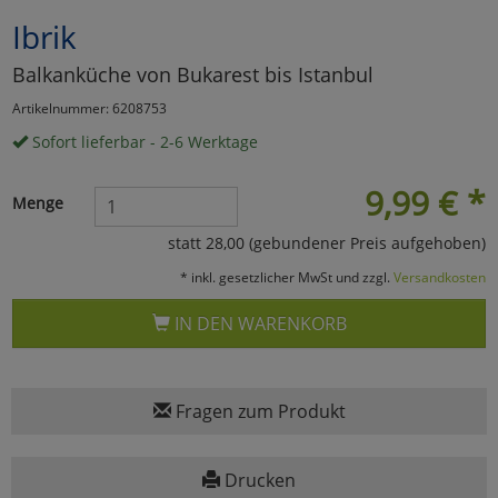
Ibrik
Marketing
Balkanküche von Bukarest bis Istanbul
Umfragetools
Artikelnummer: 6208753
Sofort lieferbar - 2-6 Werktage
Cookies
Alle Akzeptieren
9,99
€
*
Menge
Cookies
Einstellungen speichern
statt 28,00 (gebundener Preis aufgehoben)
* inkl. gesetzlicher MwSt und zzgl.
Versandkosten
zu Haupptseite Zustimmun
zurück
IN DEN WARENKORB
Fragen zum Produkt
Drucken