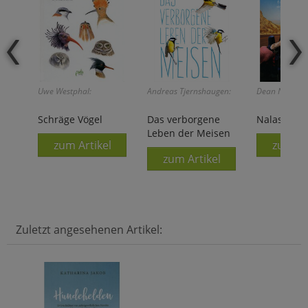
Uwe Westphal:
Andreas Tjernshaugen:
Dean Nicholso
Schräge Vögel
Das verborgene
Nalas Welt
Leben der Meisen
zum Artikel
zum Ar
zum Artikel
Zuletzt angesehenen Artikel: