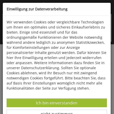
Kompletten Head der Seite überspringen
(06766) 903-200
oder (06766) 9323-960
Einwilligung zur Datenverarbeitung
Wir verwenden Cookies oder vergleichbare Technologien
um Ihnen ein optimales und sicheres Einkaufserlebnis zu
bieten. Einige sind essenziell und für das
ordnungsgemäße Funktionieren der Website notwendig
während andere lediglich zu anonymen Statistikzwecken,
für Komforteinstellungen oder zur Anzeige
personalisierter Inhalte genutzt werden. Dafür können Sie
Startseite
Bücher
Biologie allgemein
hier Ihre Einwilligung erteilen und jederzeit widerrufen
Haustiere & Nutztiere
oder anpassen. Weitere Informationen dazu finden Sie in
unserer Datenschutzerklärung. Sollten Sie optionale
Hundehelden
Cookies ablehnen, wird Ihr Besuch nur mit zwingend
notwendigen Cookies fortgeführt. Bitte beachten Sie, dass
auf Basis Ihrer Einstellungen womöglich nicht mehr alle
Funktionalitäten der Seite zur Verfügung stehen.
Datenverarbeitung -
Ich bin einverstanden
Datenverarbeitung -