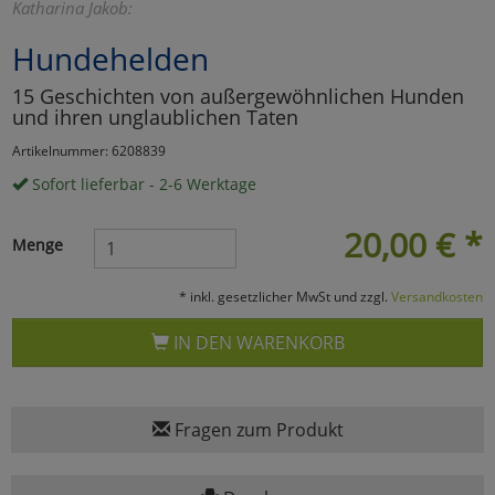
Katharina Jakob:
Marketing
Hundehelden
15 Geschichten von außergewöhnlichen Hunden
Umfragetools
und ihren unglaublichen Taten
Artikelnummer: 6208839
Cookies
Sofort lieferbar - 2-6 Werktage
Alle Akzeptieren
Cookies
20,00
€
*
Einstellungen speichern
Menge
zu Haupptseite Zustimmun
zurück
* inkl. gesetzlicher MwSt und zzgl.
Versandkosten
IN DEN WARENKORB
Fragen zum Produkt