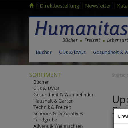
|
|
|
Kompletten Head der Seite überspringen
Direktbestellung
Newsletter
Kata
Bücher
CDs & DVDs
Gesundheit & 
SORTIMENT
Startsei
Bücher
CDs & DVDs
Gesundheit & Wohlbefinden
Upp
Haushalt & Garten
Sie
Technik & Freizeit
Schönes & Dekoratives
Einw
Fundgrube
Advent & Weihnachten