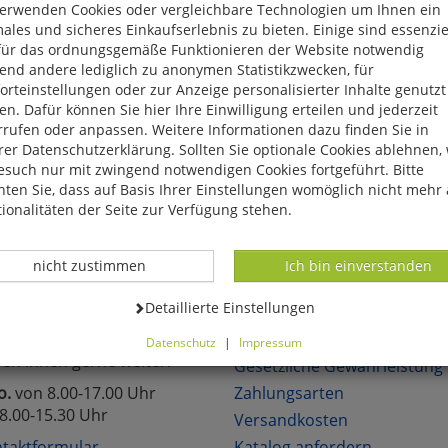
verwenden Cookies oder vergleichbare Technologien um Ihnen ein
eite, das Produkt oder die Kategorie, die Sie versucht haben zu öff
ales und sicheres Einkaufserlebnis zu bieten. Einige sind essenzie
für das ordnungsgemäße Funktionieren der Website notwendig
reuen uns, wenn Sie sich in unserem Onlineshop mit unseren attra
end andere lediglich zu anonymen Statistikzwecken, für
hen!
rteinstellungen oder zur Anzeige personalisierter Inhalte genutzt
n. Dafür können Sie hier Ihre Einwilligung erteilen und jederzeit
rrufen oder anpassen. Weitere Informationen dazu finden Sie in
er Datenschutzerklärung. Sollten Sie optionale Cookies ablehnen,
esuch nur mit zwingend notwendigen Cookies fortgeführt. Bitte
ten Sie, dass auf Basis Ihrer Einstellungen womöglich nicht mehr 
lich neue Angebote
Über 6.000 lieferbare Art
ionalitäten der Seite zur Verfügung stehen.
Datenverarbeitung -
Datenverarbeitung -
nicht zustimmen
Ich bin einverstanden
TAKT
KUNDENSERVICE
Datenverarbeitung -
Detaillierte Einstellungen
Sie Fragen?
Über uns
Datenschutz
|
Impressum
fen Ihnen gerne weiter.
können Sie alle optionalen Cookies einstellen. Sollten Sie optionale
Gesetzliche Gewährleistung
ies ablehnen, wird Ihr Besuch nur mit zwingend notwendigen Cook
o.
von 8.00-17.00 Uhr
Zahlungsarten
eführt. Bitte beachten Sie, dass auf Basis Ihrer Einstellungen womö
8.00-15.30 Uhr
Versandkosten
 mehr alle Funktionalitäten der Seite zur Verfügung stehen.
tverständlich können Sie die Einstellungen jederzeit widerrufen o
taktformular
Katalog anfordern