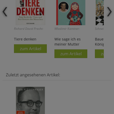
Richard David Precht:
Wladimir Kaminer:
Schneider/Sch
Tiere denken
Wie sage ich es
Bauer, Dam
meiner Mutter
König - Mat
zum Artikel
zum Artikel
zum Ar
Zuletzt angesehenen Artikel: