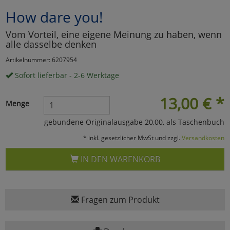
How dare you!
Marketing
Vom Vorteil, eine eigene Meinung zu haben, wenn
alle dasselbe denken
Umfragetools
Artikelnummer: 6207954
Sofort lieferbar - 2-6 Werktage
Cookies
Alle Akzeptieren
13,00
€
*
Menge
Cookies
Einstellungen speichern
gebundene Originalausgabe 20,00, als Taschenbuch
zu Haupptseite Zustimmun
zurück
* inkl. gesetzlicher MwSt und zzgl.
Versandkosten
IN DEN WARENKORB
Fragen zum Produkt