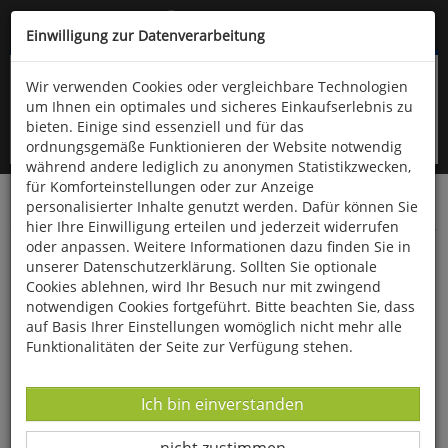
Kompletten Head der Seite überspringen
(06766) 903-200
oder (06766) 9323-960
Einwilligung zur Datenverarbeitung
Wir verwenden Cookies oder vergleichbare Technologien
um Ihnen ein optimales und sicheres Einkaufserlebnis zu
bieten. Einige sind essenziell und für das
ordnungsgemäße Funktionieren der Website notwendig
während andere lediglich zu anonymen Statistikzwecken,
für Komforteinstellungen oder zur Anzeige
personalisierter Inhalte genutzt werden. Dafür können Sie
Startseite
Bücher
Verschiedene Sachgebiete
hier Ihre Einwilligung erteilen und jederzeit widerrufen
oder anpassen. Weitere Informationen dazu finden Sie in
How dare you!
unserer Datenschutzerklärung. Sollten Sie optionale
Cookies ablehnen, wird Ihr Besuch nur mit zwingend
notwendigen Cookies fortgeführt. Bitte beachten Sie, dass
auf Basis Ihrer Einstellungen womöglich nicht mehr alle
Funktionalitäten der Seite zur Verfügung stehen.
Datenverarbeitung -
Ich bin einverstanden
Datenverarbeitung -