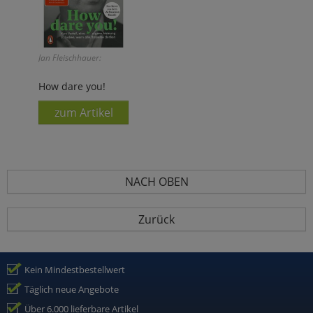
Jan Fleischhauer:
How dare you!
zum Artikel
NACH OBEN
Zurück
Kein Mindestbestellwert
Täglich neue Angebote
Über 6.000 lieferbare Artikel