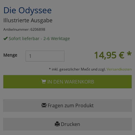
Die Odyssee
Marketing
Illustrierte Ausgabe
Umfragetools
Artikelnummer: 6206898
Sofort lieferbar - 2-6 Werktage
Cookies
Alle Akzeptieren
14,95
€
*
Menge
Cookies
Einstellungen speichern
* inkl. gesetzlicher MwSt und zzgl.
Versandkosten
zu Haupptseite Zustimmun
zurück
IN DEN WARENKORB
Fragen zum Produkt
Drucken