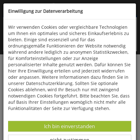
Kompletten Head der Seite überspringen
(06766) 903-200
oder (06766) 9323-960
Einwilligung zur Datenverarbeitung
Wir verwenden Cookies oder vergleichbare Technologien
um Ihnen ein optimales und sicheres Einkaufserlebnis zu
bieten. Einige sind essenziell und für das
ordnungsgemäße Funktionieren der Website notwendig
während andere lediglich zu anonymen Statistikzwecken,
für Komforteinstellungen oder zur Anzeige
personalisierter Inhalte genutzt werden. Dafür können Sie
Startseite
Bücher
Literatur
Diverses
hier Ihre Einwilligung erteilen und jederzeit widerrufen
oder anpassen. Weitere Informationen dazu finden Sie in
Die Odyssee
unserer Datenschutzerklärung. Sollten Sie optionale
Cookies ablehnen, wird Ihr Besuch nur mit zwingend
notwendigen Cookies fortgeführt. Bitte beachten Sie, dass
auf Basis Ihrer Einstellungen womöglich nicht mehr alle
Funktionalitäten der Seite zur Verfügung stehen.
Datenverarbeitung -
Ich bin einverstanden
Datenverarbeitung -