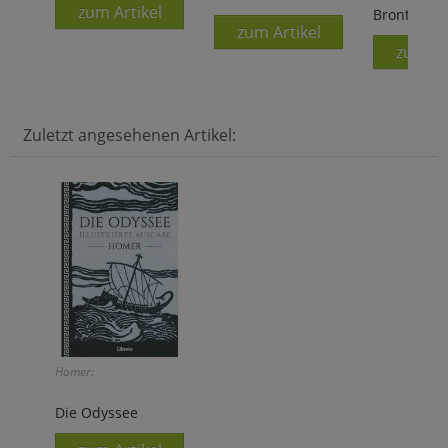
zum Artikel
Brontosau
zum Artikel
zum Ar
Zuletzt angesehenen Artikel:
Homer:
Die Odyssee