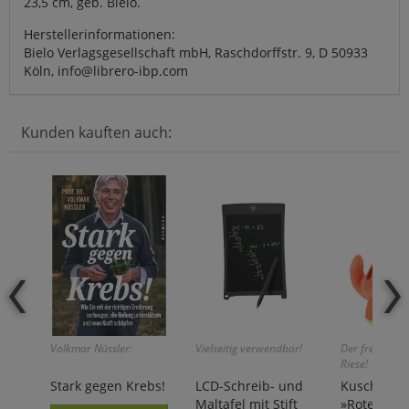
23,5 cm, geb. Bielo.
Herstellerinformationen:
Bielo Verlagsgesellschaft mbH, Raschdorffstr. 9, D 50933
Köln, info@librero-ibp.com
Kunden kauften auch:
Volkmar Nüssler:
Vielseitig verwendbar!
Der freundlich
Riese!
Stark gegen Krebs!
LCD-Schreib- und
Kuschel-Pl
Maltafel mit Stift
»Roter