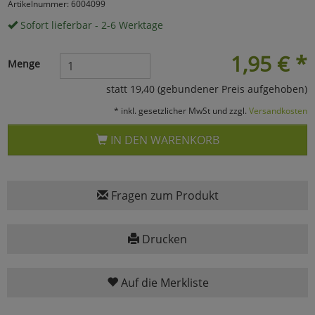
Artikelnummer: 6004099
Marketing
Sofort lieferbar - 2-6 Werktage
1,95
€
*
Menge
Umfragetools
statt 19,40 (gebundener Preis aufgehoben)
* inkl. gesetzlicher MwSt und zzgl.
Versandkosten
Cookies
Alle Akzeptieren
IN DEN WARENKORB
Cookies
Einstellungen speichern
zu Haupptseite Zustimmun
zurück
Fragen zum Produkt
Drucken
Auf die Merkliste