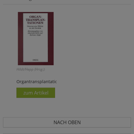
Hildt/Hepp (Hrsg.):
Organtransplantationen
zum Artikel
NACH OBEN