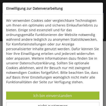
Kompletten Head der Seite überspringen
(06766) 903-200
oder (06766) 9323-960
Einwilligung zur Datenverarbeitung
Wir verwenden Cookies oder vergleichbare Technologien
um Ihnen ein optimales und sicheres Einkaufserlebnis zu
bieten. Einige sind essenziell und für das
ordnungsgemäße Funktionieren der Website notwendig
während andere lediglich zu anonymen Statistikzwecken,
für Komforteinstellungen oder zur Anzeige
personalisierter Inhalte genutzt werden. Dafür können Sie
Startseite
Bücher
Medizin
hier Ihre Einwilligung erteilen und jederzeit widerrufen
oder anpassen. Weitere Informationen dazu finden Sie in
Organtransplantationen
unserer Datenschutzerklärung. Sollten Sie optionale
Cookies ablehnen, wird Ihr Besuch nur mit zwingend
notwendigen Cookies fortgeführt. Bitte beachten Sie, dass
auf Basis Ihrer Einstellungen womöglich nicht mehr alle
Funktionalitäten der Seite zur Verfügung stehen.
Datenverarbeitung -
Ich bin einverstanden
Datenverarbeitung -