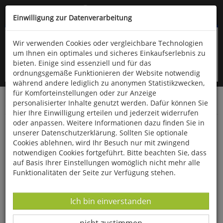
Kompletten Head der Seite überspringen
(06766) 903-200
oder (06766) 9323-960
Einwilligung zur Datenverarbeitung
Wir verwenden Cookies oder vergleichbare Technologien
um Ihnen ein optimales und sicheres Einkaufserlebnis zu
bieten. Einige sind essenziell und für das
ordnungsgemäße Funktionieren der Website notwendig
während andere lediglich zu anonymen Statistikzwecken,
für Komforteinstellungen oder zur Anzeige
personalisierter Inhalte genutzt werden. Dafür können Sie
Startseite
Bücher
Essen & Trinken
hier Ihre Einwilligung erteilen und jederzeit widerrufen
oder anpassen. Weitere Informationen dazu finden Sie in
Hier kocht das SAMS!
unserer Datenschutzerklärung. Sollten Sie optionale
Cookies ablehnen, wird Ihr Besuch nur mit zwingend
notwendigen Cookies fortgeführt. Bitte beachten Sie, dass
auf Basis Ihrer Einstellungen womöglich nicht mehr alle
Funktionalitäten der Seite zur Verfügung stehen.
Datenverarbeitung -
Ich bin einverstanden
Datenverarbeitung -