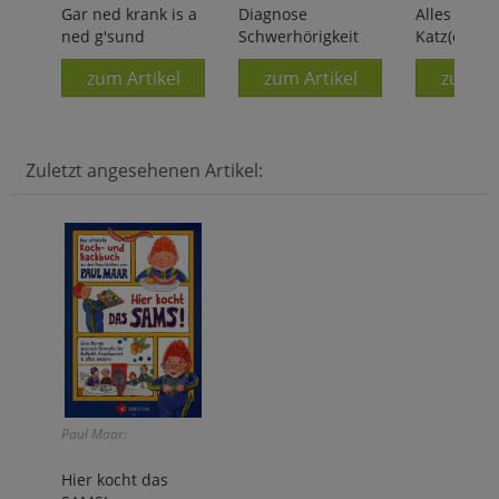
Gar ned krank is a
Diagnose
Alles für di
ned g'sund
Schwerhörigkeit
Katz(e)
zum Artikel
zum Artikel
zum Ar
Zuletzt angesehenen Artikel:
Paul Maar:
Hier kocht das