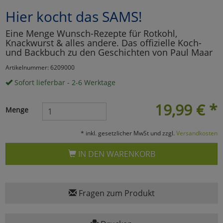
Hier kocht das SAMS!
Marketing
Eine Menge Wunsch-Rezepte für Rotkohl,
Knackwurst & alles andere. Das offizielle Koch-
Umfragetools
und Backbuch zu den Geschichten von Paul Maar
Artikelnummer: 6209000
Sofort lieferbar - 2-6 Werktage
Cookies
Alle Akzeptieren
19,99
€
*
Cookies
Einstellungen speichern
Menge
zu Haupptseite Zustimmun
zurück
* inkl. gesetzlicher MwSt und zzgl.
Versandkosten
IN DEN WARENKORB
Fragen zum Produkt