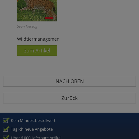
Sven Herzog
Wildtiermanagement
zum Artikel
NACH OBEN
Zurück
Kein Mindestbestellwert
Täglich neue Angebote
Über 6.000 lieferbare Artikel