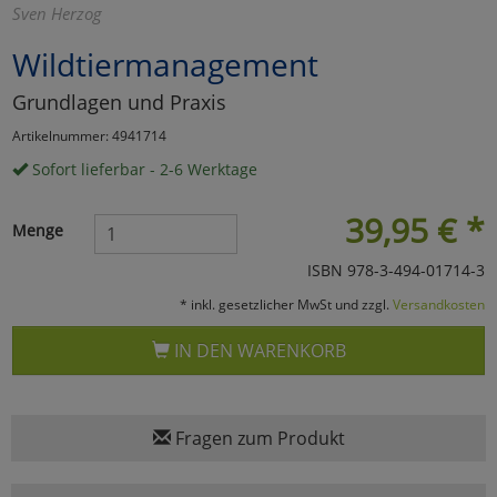
Sven Herzog
Marketing
Wildtiermanagement
Grundlagen und Praxis
Umfragetools
Artikelnummer: 4941714
Sofort lieferbar - 2-6 Werktage
Cookies
Alle Akzeptieren
39,95
€
*
Menge
Cookies
Einstellungen speichern
ISBN 978-3-494-01714-3
zu Haupptseite Zustimmun
zurück
* inkl. gesetzlicher MwSt und zzgl.
Versandkosten
IN DEN WARENKORB
Fragen zum Produkt