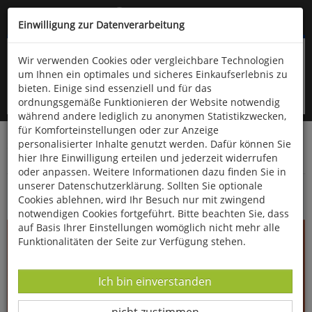
Kompletten Head der Seite überspringen
(06766) 903-200
oder (06766) 9323-960
Einwilligung zur Datenverarbeitung
Wir verwenden Cookies oder vergleichbare Technologien
um Ihnen ein optimales und sicheres Einkaufserlebnis zu
bieten. Einige sind essenziell und für das
ordnungsgemäße Funktionieren der Website notwendig
während andere lediglich zu anonymen Statistikzwecken,
für Komforteinstellungen oder zur Anzeige
personalisierter Inhalte genutzt werden. Dafür können Sie
Startseite
Bücher
Quelle & Meyer Verlag
Fauna
hier Ihre Einwilligung erteilen und jederzeit widerrufen
Jagd
oder anpassen. Weitere Informationen dazu finden Sie in
unserer Datenschutzerklärung. Sollten Sie optionale
Wildtiermanagement
Cookies ablehnen, wird Ihr Besuch nur mit zwingend
notwendigen Cookies fortgeführt. Bitte beachten Sie, dass
auf Basis Ihrer Einstellungen womöglich nicht mehr alle
Funktionalitäten der Seite zur Verfügung stehen.
Datenverarbeitung -
Ich bin einverstanden
Datenverarbeitung -