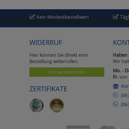
Um
Kein Mindestbestellwert
Täg
WIDERRUF
KON
Hier können Sie direkt eine
Haben 
Bestellung widerrufen:
Wir hel
Mo. - D
Vertrag widerrufen
Fr.
von 
Kon
ZERTIFIKATE
(06
(06