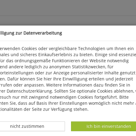
illigung zur Datenverarbeitung
verwenden Cookies oder vergleichbare Technologien um Ihnen ein
ales und sicheres Einkaufserlebnis zu bieten. Einige sind essenzie
rten Auer- und Haselhuhn haben ein äußerst großräumiges und
für das ordnungsgemäße Funktionieren der Website notwendig
ungefährdet sind. In Mitteleuropa sind die Vorkommen jedoch weit
end andere lediglich zu anonymen Statistikzwecken, für
lechterung und -verlust sind die wohl entscheidenden Ursachen 
rteinstellungen oder zur Anzeige personalisierter Inhalte genutzt
mt ein prinzipiell hoher Prädationsdruck, mit entsprechend nega
n. Dafür können Sie hier Ihre Einwilligung erteilen und jederzeit
dem äußerst anfällig gegenüber anthropogenen Störungen, zum Beis
rrufen oder anpassen. Weitere Informationen dazu finden Sie in
entlegensten Rückzugsgebiete der Art vordringen und auch zeitlich
er Datenschutzerklärung. Sollten Sie optionale Cookies ablehnen,
ern vorstellen, als Beispiele für Bemühungen zum Erhalt beider Ar
esuch nur mit zwingend notwendigen Cookies fortgeführt. Bitte
ten Sie, dass auf Basis Ihrer Einstellungen womöglich nicht mehr 
ionalitäten der Seite zur Verfügung stehen.
Datenverarbeitung -
Datenverarbeitung -
nicht zustimmen
Ich bin einverstanden