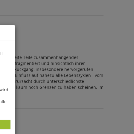
ll
 über weite Teile zusammenhängendes
gehend fragmentiert und hinsichtlich ihrer
für den Rückgang, insbesondere hervorgerufen
tivem Einfluss auf nahezu alle Lebenszyklen - vom
piel verursacht durch unterschiedlichste
 betrachtet kaum noch Grenzen zu haben scheinen. Im
 wird
ten.
alle