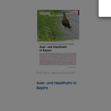
Hier 
Cook
fortg
nicht
Selbs
anpa
Ko
Ralf Siano, Michael Berchtold
Wa
Auer- und Haselhuhn in
Pe
Bayern
Ma