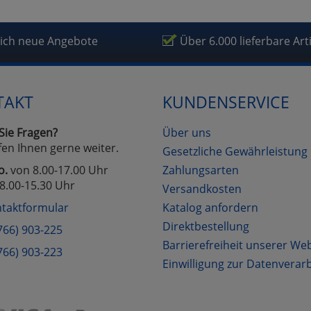
fragetools
lich neue Angebote
Über 6.000 lieferbare Art
Cookies
Cookies
Alle Akzeptieren
Einstellungen speichern
TAKT
KUNDENSERVICE
zu Haupptseite Zustimmung D
zurück
Sie Fragen?
Über uns
fen Ihnen gerne weiter.
Gesetzliche Gewährleistung
o.
von 8.00-17.00 Uhr
Zahlungsarten
8.00-15.30 Uhr
Versandkosten
taktformular
Katalog anfordern
Direktbestellung
766) 903-225
Barrierefreiheit unserer We
766) 903-223
Einwilligung zur Datenverar