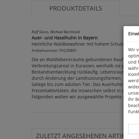
PRODUKTDETAILS
Ralf Siano, Michael Berchtold
Einw
Auer- und Haselhuhn in Bayern
Heimliche Waldbewohner mit hohem Schutzbedarf
Wir 
Artikelnummer: FA230801
optim
Die an Waldlebensräume gebundenen Raufußhuhna
und 
Verbreitungsareal in Eurasien, weshalb sie global 
währ
Bestandsentwicklung rückläufig. Lebensraumversch
Komfo
durch Änderung der Landnutzungsformen. Hinzu kom
werde
Gelege bis zum adulten Tier. Das Auerhuhn ist zu
wide
Freizeitaktivitäten, die inzwischen selbst in die 
unser
Folgenden wollen wir ausgewählte Projekte aus Bay
Ihr B
beach
Funkt
ZULETZT ANGESEHENEN ARTIKEL: