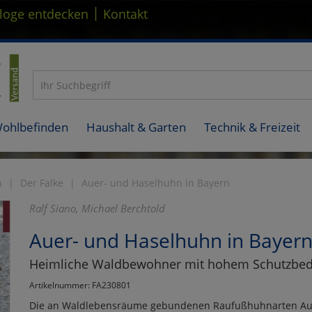
|
loge entdecken
Kontakt
Wohlbefinden
Haushalt & Garten
Technik & Freizeit
n
Der Falke
Auer- und Haselhuhn in Bayern
Ralf Siano, Michael Berchtold
Auer- und Haselhuhn in Bayer
Heimliche Waldbewohner mit hohem Schutzbed
Artikelnummer: FA230801
Die an Waldlebensräume gebundenen Raufußhuhnarten Aue