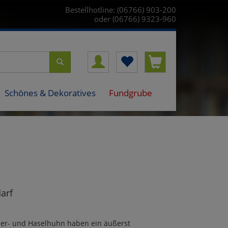
Bestellhotline: (06766) 903-200
oder (06766) 9323-960
Schönes & Dekoratives
Fundgrube
n
arf
r- und Haselhuhn haben ein äußerst