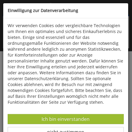
Kompletten Head der Seite überspringen
(06766) 903-200
oder (06766) 9323-960
Einwilligung zur Datenverarbeitung
Wir verwenden Cookies oder vergleichbare Technologien
um Ihnen ein optimales und sicheres Einkaufserlebnis zu
bieten. Einige sind essenziell und für das
ordnungsgemäße Funktionieren der Website notwendig
während andere lediglich zu anonymen Statistikzwecken,
für Komforteinstellungen oder zur Anzeige
personalisierter Inhalte genutzt werden. Dafür können Sie
Startseite
Bücher
Quelle & Meyer Verlag
Flora
hier Ihre Einwilligung erteilen und jederzeit widerrufen
Bestimmungskarten
oder anpassen. Weitere Informationen dazu finden Sie in
unserer Datenschutzerklärung. Sollten Sie optionale
Heimische Flechten im Vergleich
Cookies ablehnen, wird Ihr Besuch nur mit zwingend
notwendigen Cookies fortgeführt. Bitte beachten Sie, dass
auf Basis Ihrer Einstellungen womöglich nicht mehr alle
Funktionalitäten der Seite zur Verfügung stehen.
Datenverarbeitung -
Ich bin einverstanden
Datenverarbeitung -