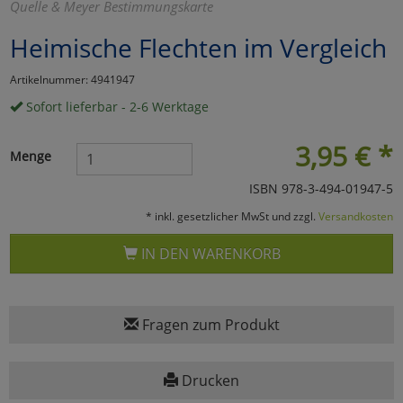
Quelle & Meyer Bestimmungskarte
Marketing
Heimische Flechten im Vergleich
Artikelnummer: 4941947
Umfragetools
Sofort lieferbar - 2-6 Werktage
3,95
€
*
Cookies
Alle Akzeptieren
Menge
ISBN 978-3-494-01947-5
Cookies
Einstellungen speichern
* inkl. gesetzlicher MwSt und zzgl.
Versandkosten
zu Haupptseite Zustimmun
zurück
IN DEN WARENKORB
Fragen zum Produkt
Drucken