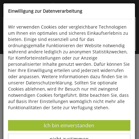
Kompletten Head der Seite überspringen
(06766) 903-200
oder (06766) 9323-960
Einwilligung zur Datenverarbeitung
Wir verwenden Cookies oder vergleichbare Technologien
um Ihnen ein optimales und sicheres Einkaufserlebnis zu
bieten. Einige sind essenziell und für das
ordnungsgemäße Funktionieren der Website notwendig
während andere lediglich zu anonymen Statistikzwecken,
für Komforteinstellungen oder zur Anzeige
personalisierter Inhalte genutzt werden. Dafür können Sie
Startseite
Bücher
Downloads
Zeitschriften
hier Ihre Einwilligung erteilen und jederzeit widerrufen
Der Falke
oder anpassen. Weitere Informationen dazu finden Sie in
unserer Datenschutzerklärung. Sollten Sie optionale
Hassen - Gemeinsamer Angriff auf den Feind
Cookies ablehnen, wird Ihr Besuch nur mit zwingend
notwendigen Cookies fortgeführt. Bitte beachten Sie, dass
auf Basis Ihrer Einstellungen womöglich nicht mehr alle
Funktionalitäten der Seite zur Verfügung stehen.
Datenverarbeitung -
Ich bin einverstanden
Datenverarbeitung -