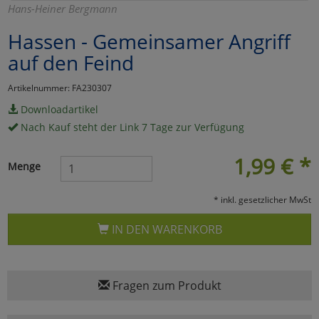
Hans-Heiner Bergmann
Marketing
Hassen - Gemeinsamer Angriff
auf den Feind
Umfragetools
Artikelnummer: FA230307
Downloadartikel
Cookies
Alle Akzeptieren
Nach Kauf steht der Link 7 Tage zur Verfügung
Cookies
Einstellungen speichern
1,99
€
*
Menge
zu Haupptseite Zustimmun
zurück
* inkl. gesetzlicher MwSt
IN DEN WARENKORB
Fragen zum Produkt