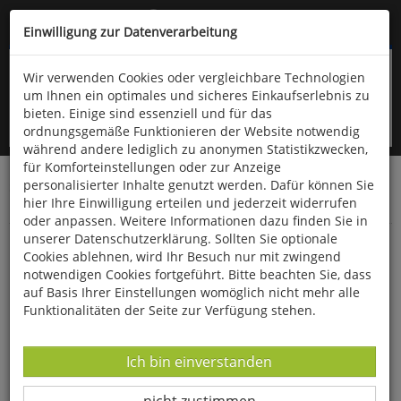
Kompletten Head der Seite überspringen
(06766) 903-200
oder (06766) 9323-960
Einwilligung zur Datenverarbeitung
Wir verwenden Cookies oder vergleichbare Technologien
um Ihnen ein optimales und sicheres Einkaufserlebnis zu
bieten. Einige sind essenziell und für das
ordnungsgemäße Funktionieren der Website notwendig
während andere lediglich zu anonymen Statistikzwecken,
für Komforteinstellungen oder zur Anzeige
personalisierter Inhalte genutzt werden. Dafür können Sie
Startseite
Bücher
Quelle & Meyer Verlag
hier Ihre Einwilligung erteilen und jederzeit widerrufen
Geowissenschaften
Geologie
oder anpassen. Weitere Informationen dazu finden Sie in
unserer Datenschutzerklärung. Sollten Sie optionale
Gesteinsbestimmung
Cookies ablehnen, wird Ihr Besuch nur mit zwingend
notwendigen Cookies fortgeführt. Bitte beachten Sie, dass
auf Basis Ihrer Einstellungen womöglich nicht mehr alle
Funktionalitäten der Seite zur Verfügung stehen.
Datenverarbeitung -
Ich bin einverstanden
Datenverarbeitung -