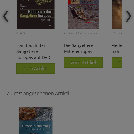
AULA
Eckhard Grimmberger
Klaus Richarz
Handbuch der
Die Säugetiere
Fledermäu
Säugetiere
Mitteleuropas
nah
Europas auf DVD
zum Artikel
zum Ar
zum Artikel
Zuletzt angesehenen Artikel: