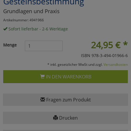
Gesteinsbestimmung
Marketing
Grundlagen und Praxis
Artikelnummer: 4941966
Umfragetools
Sofort lieferbar - 2-6 Werktage
24,95
€
*
Menge
Cookies
Alle Akzeptieren
ISBN 978-3-494-01966-6
Cookies
Einstellungen speichern
* inkl. gesetzlicher MwSt und zzgl.
Versandkosten
zu Haupptseite Zustimmun
zurück
IN DEN WARENKORB
Fragen zum Produkt
Drucken