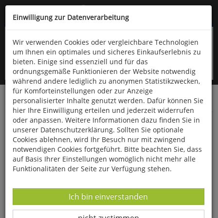
Kompletten Head der Seite überspringen
(06766) 903-200
oder (06766) 9323-960
Einwilligung zur Datenverarbeitung
Wir verwenden Cookies oder vergleichbare Technologien
um Ihnen ein optimales und sicheres Einkaufserlebnis zu
bieten. Einige sind essenziell und für das
ordnungsgemäße Funktionieren der Website notwendig
während andere lediglich zu anonymen Statistikzwecken,
für Komforteinstellungen oder zur Anzeige
personalisierter Inhalte genutzt werden. Dafür können Sie
Startseite
Bücher
Biologie allgemein
Ornithologie
hier Ihre Einwilligung erteilen und jederzeit widerrufen
oder anpassen. Weitere Informationen dazu finden Sie in
Handbook of the Birds of the World
unserer Datenschutzerklärung. Sollten Sie optionale
Cookies ablehnen, wird Ihr Besuch nur mit zwingend
notwendigen Cookies fortgeführt. Bitte beachten Sie, dass
auf Basis Ihrer Einstellungen womöglich nicht mehr alle
Funktionalitäten der Seite zur Verfügung stehen.
Datenverarbeitung -
Ich bin einverstanden
Datenverarbeitung -