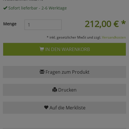
Sofort lieferbar - 2-6 Werktage
Marketing
212,00
€
*
Menge
Umfragetools
* inkl. gesetzlicher MwSt und zzgl.
Versandkosten
Cookies
Alle Akzeptieren
IN DEN WARENKORB
Cookies
Einstellungen speichern
Fragen zum Produkt
zu Haupptseite Zustimmun
zurück
Drucken
Auf die Merkliste