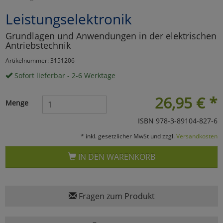
Leistungselektronik
Marketing
Grundlagen und Anwendungen in der elektrischen
Antriebstechnik
Umfragetools
Artikelnummer: 3151206
Sofort lieferbar - 2-6 Werktage
Cookies
Alle Akzeptieren
26,95
€
*
Menge
Cookies
Einstellungen speichern
ISBN 978-3-89104-827-6
zu Haupptseite Zustimmun
zurück
* inkl. gesetzlicher MwSt und zzgl.
Versandkosten
IN DEN WARENKORB
Fragen zum Produkt