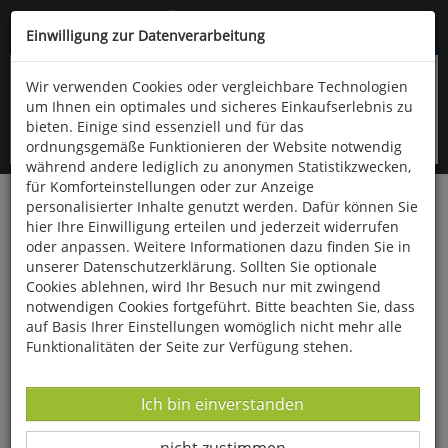
Kompletten Head der Seite überspringen
(06766) 903-200
oder (06766) 9323-960
Einwilligung zur Datenverarbeitung
Wir verwenden Cookies oder vergleichbare Technologien
um Ihnen ein optimales und sicheres Einkaufserlebnis zu
bieten. Einige sind essenziell und für das
ordnungsgemäße Funktionieren der Website notwendig
während andere lediglich zu anonymen Statistikzwecken,
für Komforteinstellungen oder zur Anzeige
personalisierter Inhalte genutzt werden. Dafür können Sie
Startseite
Bücher
Aula-Verlag
Elektrotechnik
hier Ihre Einwilligung erteilen und jederzeit widerrufen
oder anpassen. Weitere Informationen dazu finden Sie in
Leistungselektronik
unserer Datenschutzerklärung. Sollten Sie optionale
Cookies ablehnen, wird Ihr Besuch nur mit zwingend
notwendigen Cookies fortgeführt. Bitte beachten Sie, dass
auf Basis Ihrer Einstellungen womöglich nicht mehr alle
Funktionalitäten der Seite zur Verfügung stehen.
Datenverarbeitung -
Ich bin einverstanden
Datenverarbeitung -