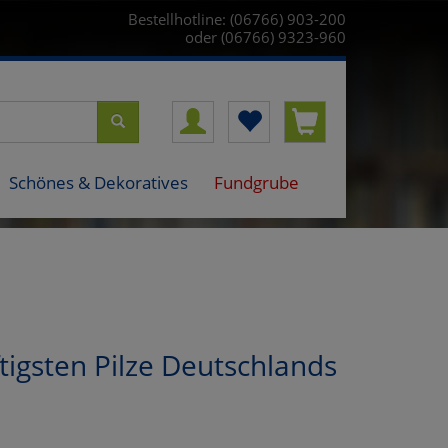
Bestellhotline: (06766) 903-200
oder (06766) 9323-960
Schönes & Dekoratives
Fundgrube
ftigsten Pilze Deutschlands