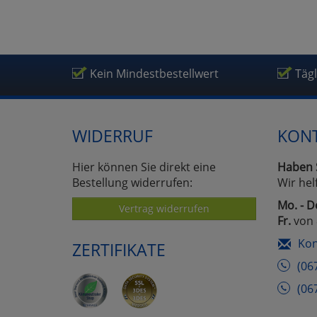
Um
Kein Mindestbestellwert
Täg
WIDERRUF
KON
Hier können Sie direkt eine
Haben 
Bestellung widerrufen:
Wir hel
Mo. - D
Vertrag widerrufen
Fr.
von 
Kon
ZERTIFIKATE
(06
(06