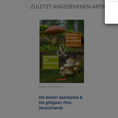
ZULETZT ANGESEHENEN ARTIKEL:
Hier 
Cook
fortg
nicht
Selbs
anpa
Ko
Wa
Jürgen Guthmann
Pe
Die besten Speisepilze &
Die giftigsten Pilze
Deutschlands
Ma