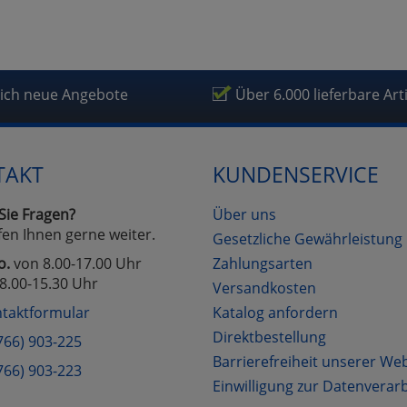
fragetools
lich neue Angebote
Über 6.000 lieferbare Art
Cookies
Cookies
Alle Akzeptieren
Einstellungen speichern
zu Haupptseite Zustimmung D
zurück
TAKT
KUNDENSERVICE
Sie Fragen?
Über uns
fen Ihnen gerne weiter.
Gesetzliche Gewährleistung
o.
von 8.00-17.00 Uhr
Zahlungsarten
8.00-15.30 Uhr
Versandkosten
taktformular
Katalog anfordern
Direktbestellung
766) 903-225
Barrierefreiheit unserer We
766) 903-223
Einwilligung zur Datenverar