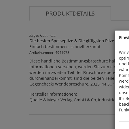
PRODUKTDETAILS
Jürgen Guthmann
Einw
Die besten Speisepilze & Die giftigsten Pilze Deuts
Einfach bestimmen - schnell erkannt
Wir 
Artikelnummer: 4941978
optim
Diese handliche Bestimmungsbroschüre haben Sie mi
und 
Informationen versehen, werden Sie zum einen zu
währ
werden im zweiten Teil der Broschüre ebenso ausfü
Komfo
durcheinanderkommt, sind die beiden Teile der Be
werde
Gegencheck! Wendebroschüre, 2025, 44 S., 115 farb. 
wide
unser
Herstellerinformationen:
Ihr B
Quelle & Meyer Verlag GmbH & Co, Industriepark 3
beach
Funkt