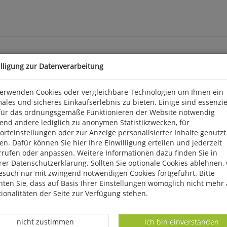
illigung zur Datenverarbeitung
chlands
verwenden Cookies oder vergleichbare Technologien um Ihnen ein
ales und sicheres Einkaufserlebnis zu bieten. Einige sind essenzie
t Sicherheit immer dabei, wenn Sie in der Pilzsaison unterwegs s
für das ordnungsgemäße Funktionieren der Website notwendig
 den leckersten heimischen Speisepilzen geführt. Angaben zu St
end andere lediglich zu anonymen Statistikzwecken, für
hrlich die Pilzarten beschrieben, die auf keinen Fall in Ihrem Sa
rteinstellungen oder zur Anzeige personalisierter Inhalte genutzt
stimmungshilfe strikt voneinander getrennt und ermöglichen damit
n. Dafür können Sie hier Ihre Einwilligung erteilen und jederzeit
Abb., kart., 14,8 x 21 cm.
rrufen oder anpassen. Weitere Informationen dazu finden Sie in
er Datenschutzerklärung. Sollten Sie optionale Cookies ablehnen,
esuch nur mit zwingend notwendigen Cookies fortgeführt. Bitte
, D 56291 Wiebelsheim, kontakt@quelle-meyer.de
ten Sie, dass auf Basis Ihrer Einstellungen womöglich nicht mehr 
ionalitäten der Seite zur Verfügung stehen.
Datenverarbeitung -
Datenverarbeitung -
nicht zustimmen
Ich bin einverstanden