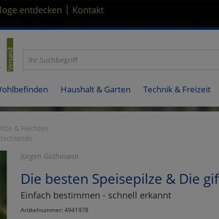
|
loge entdecken
Kontakt
Wohlbefinden
Haushalt & Garten
Technik & Freizeit
Pilze & Flechten
utschlands
Jürgen Guthmann
Die besten Speisepilze & Die gi
Einfach bestimmen - schnell erkannt
Artikelnummer: 4941978