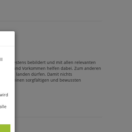
ll
ind! Bestens bebildert und mit allen relevanten
andorten und Vorkommen helfen dabei. Zum anderen
mmelkorb landen dürfen. Damit nichts
 stets einen sorgfältigen und bewussten
 wird
alle