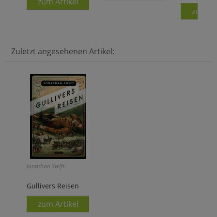
zum Artikel
zum Ar
Zuletzt angesehenen Artikel:
Jonathan Swift:
Gullivers Reisen
zum Artikel