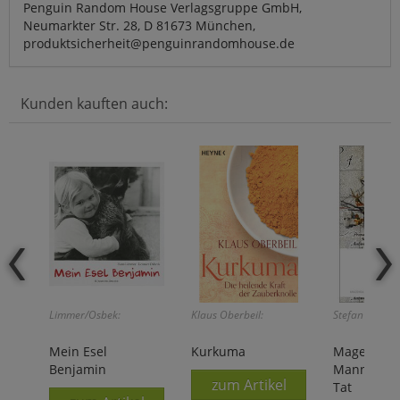
Penguin Random House Verlagsgruppe GmbH,
Neumarkter Str. 28, D 81673 München,
produktsicherheit@penguinrandomhouse.de
Kunden kauften auch:
Limmer/Osbek:
Klaus Oberbeil:
Stefan Zweig:
Mein Esel
Kurkuma
Magellan -
Benjamin
Mann und 
zum Artikel
Tat