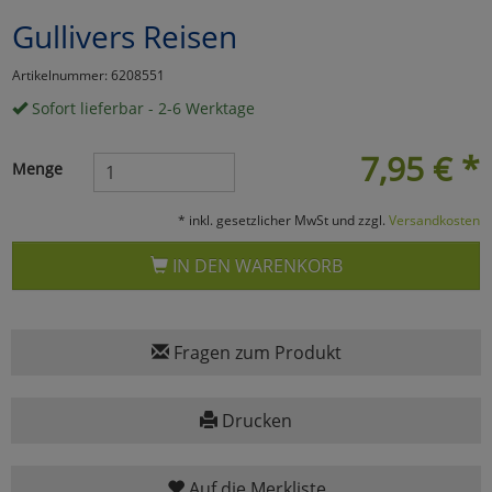
Gullivers Reisen
Marketing
Artikelnummer: 6208551
Umfragetools
Sofort lieferbar - 2-6 Werktage
7,95
€
*
Menge
Cookies
Alle Akzeptieren
* inkl. gesetzlicher MwSt und zzgl.
Versandkosten
Cookies
Einstellungen speichern
IN DEN WARENKORB
zu Haupptseite Zustimmun
zurück
Fragen zum Produkt
Drucken
Auf die Merkliste