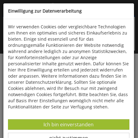
Kompletten Head der Seite überspringen
(06766) 903-200
oder (06766) 9323-960
Einwilligung zur Datenverarbeitung
Wir verwenden Cookies oder vergleichbare Technologien
um Ihnen ein optimales und sicheres Einkaufserlebnis zu
bieten. Einige sind essenziell und für das
ordnungsgemäße Funktionieren der Website notwendig
während andere lediglich zu anonymen Statistikzwecken,
für Komforteinstellungen oder zur Anzeige
personalisierter Inhalte genutzt werden. Dafür können Sie
Startseite
Bücher
Literatur
Diverses
hier Ihre Einwilligung erteilen und jederzeit widerrufen
oder anpassen. Weitere Informationen dazu finden Sie in
Gullivers Reisen
unserer Datenschutzerklärung. Sollten Sie optionale
Cookies ablehnen, wird Ihr Besuch nur mit zwingend
notwendigen Cookies fortgeführt. Bitte beachten Sie, dass
auf Basis Ihrer Einstellungen womöglich nicht mehr alle
Funktionalitäten der Seite zur Verfügung stehen.
Datenverarbeitung -
Ich bin einverstanden
Datenverarbeitung -