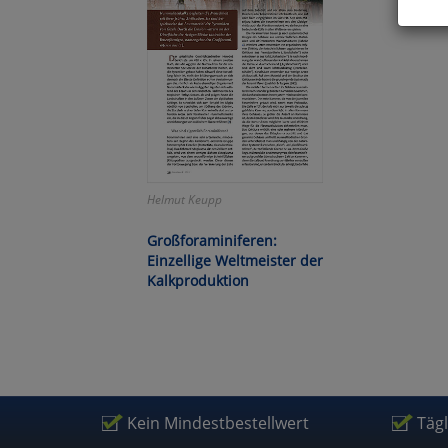
Hier 
Cook
fortg
nicht
Selbs
anpa
Ko
Helmut Keupp
Großforaminiferen:
Wa
Einzellige Weltmeister der
Kalkproduktion
Pe
Ma
Kein Mindestbestellwert
Täg
Um