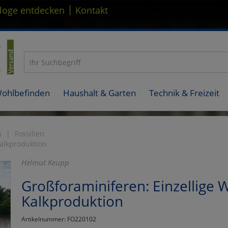
|
loge entdecken
Kontakt
Wohlbefinden
Haushalt & Garten
Technik & Freizeit
n
Fossilien
Kalkproduktion
Helmut Keupp
Großforaminiferen: Einzellige 
Kalkproduktion
Artikelnummer: FO220102