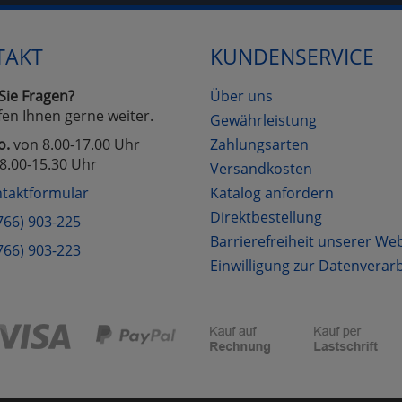
TAKT
KUNDENSERVICE
Cookies
Cookies
Alle Akzeptieren
Einstellungen speichern
zu Haupptseite Zustimmung D
zurück
Sie Fragen?
Über uns
fen Ihnen gerne weiter.
Gewährleistung
o.
von 8.00-17.00 Uhr
Zahlungsarten
8.00-15.30 Uhr
Versandkosten
taktformular
Katalog anfordern
Direktbestellung
766) 903-225
Barrierefreiheit unserer We
766) 903-223
Einwilligung zur Datenverar