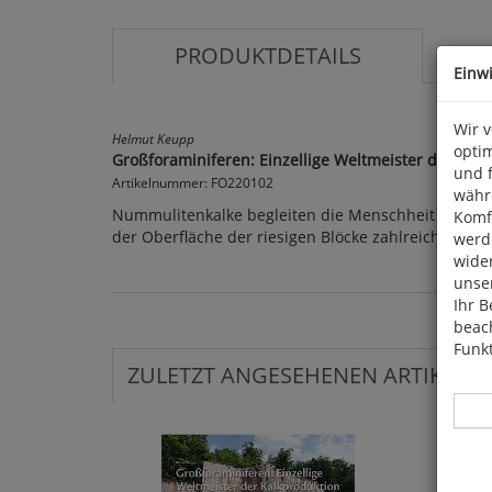
PRODUKTDETAILS
Einw
Wir 
Helmut Keupp
optim
Großforaminiferen: Einzellige Weltmeister der Kal
und 
Artikelnummer: FO220102
währ
Nummulitenkalke begleiten die Menschheit seit ihre
Komfo
der Oberfläche der riesigen Blöcke zahlreiche de
werde
wide
unser
Ihr B
beach
Funkt
ZULETZT ANGESEHENEN ARTIKEL: