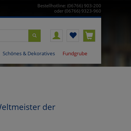
Bestellhotline: (06766) 903-200
oder (06766) 9323-960
Schönes & Dekoratives
Fundgrube
Weltmeister der