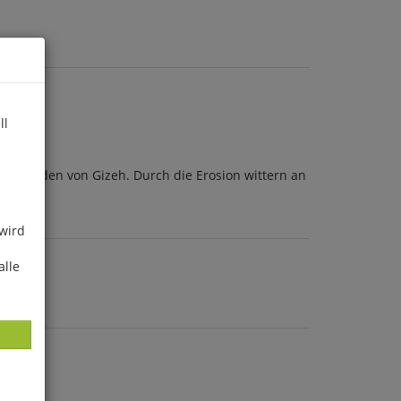
ll
 Pyramiden von Gizeh. Durch die Erosion wittern an
 wird
alle