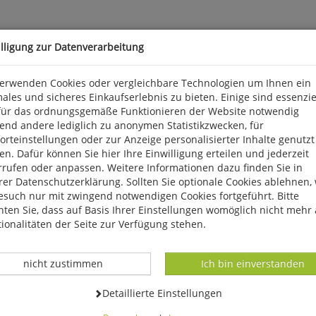
illigung zur Datenverarbeitung
verwenden Cookies oder vergleichbare Technologien um Ihnen ein
ales und sicheres Einkaufserlebnis zu bieten. Einige sind essenzie
kproduktion
für das ordnungsgemäße Funktionieren der Website notwendig
end andere lediglich zu anonymen Statistikzwecken, für
r frühen Zivilisation. Sie sind beispielsweise das Baumaterial der
rteinstellungen oder zur Anzeige personalisierter Inhalte genutzt
r linsenförmigen, namengebenden Großforaminiferen aus.
n. Dafür können Sie hier Ihre Einwilligung erteilen und jederzeit
rrufen oder anpassen. Weitere Informationen dazu finden Sie in
er Datenschutzerklärung. Sollten Sie optionale Cookies ablehnen,
esuch nur mit zwingend notwendigen Cookies fortgeführt. Bitte
ten Sie, dass auf Basis Ihrer Einstellungen womöglich nicht mehr 
ionalitäten der Seite zur Verfügung stehen.
Datenverarbeitung -
Datenverarbeitung -
nicht zustimmen
Ich bin einverstanden
Datenverarbeitung -
Detaillierte Einstellungen