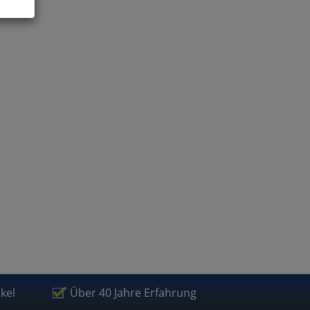
ies
glich
der
ikel
Über 40 Jahre Erfahrung