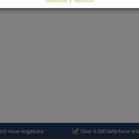
Datenschutz
|
Impressum
können Sie alle optionalen Cookies einstellen. Sollten Sie optionale
ies ablehnen, wird Ihr Besuch nur mit zwingend notwendigen Cook
eführt. Bitte beachten Sie, dass auf Basis Ihrer Einstellungen womö
 mehr alle Funktionalitäten der Seite zur Verfügung stehen.
tverständlich können Sie die Einstellungen jederzeit widerrufen o
ssen.
mfortfunktionen
renkorb für nächsten Besuch speichern
rsönliche Begrüßung
rketing
lich neue Angebote
Über 6.000 lieferbare Art
fragetools