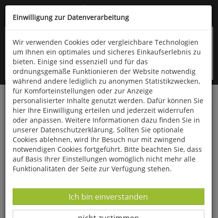
Kompletten Head der Seite überspringen
(06766) 903-200
oder (06766) 9323-960
Einwilligung zur Datenverarbeitung
Wir verwenden Cookies oder vergleichbare Technologien
um Ihnen ein optimales und sicheres Einkaufserlebnis zu
bieten. Einige sind essenziell und für das
ordnungsgemäße Funktionieren der Website notwendig
während andere lediglich zu anonymen Statistikzwecken,
für Komforteinstellungen oder zur Anzeige
personalisierter Inhalte genutzt werden. Dafür können Sie
Startseite
Bücher
Reisen & Länderkunde
hier Ihre Einwilligung erteilen und jederzeit widerrufen
oder anpassen. Weitere Informationen dazu finden Sie in
Gotland
unserer Datenschutzerklärung. Sollten Sie optionale
Cookies ablehnen, wird Ihr Besuch nur mit zwingend
notwendigen Cookies fortgeführt. Bitte beachten Sie, dass
auf Basis Ihrer Einstellungen womöglich nicht mehr alle
Funktionalitäten der Seite zur Verfügung stehen.
Datenverarbeitung -
Ich bin einverstanden
Datenverarbeitung -