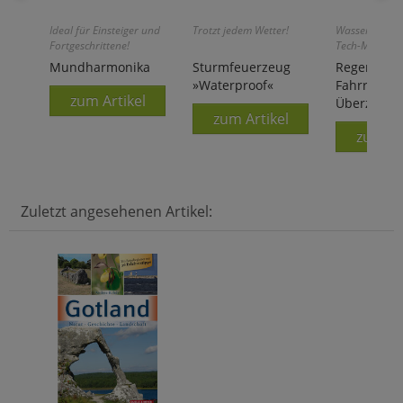
Ideal für Einsteiger und
Trotzt jedem Wetter!
Wasserdicht d
Fortgeschrittene!
Tech-Material
Mundharmonika
Sturmfeuerzeug
Regendicht
»Waterproof«
Fahrradsatt
zum Artikel
Überzug
zum Artikel
zum Ar
Zuletzt angesehenen Artikel: