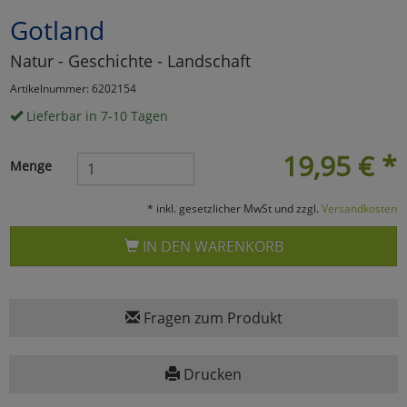
Gotland
Marketing
Natur - Geschichte - Landschaft
Umfragetools
Artikelnummer: 6202154
Lieferbar in 7-10 Tagen
Cookies
Alle Akzeptieren
19,95
€
*
Menge
Cookies
Einstellungen speichern
* inkl. gesetzlicher MwSt und zzgl.
Versandkosten
zu Haupptseite Zustimmun
zurück
IN DEN WARENKORB
Fragen zum Produkt
Drucken