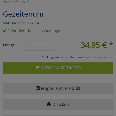
Ebbe oder Flut!
Marketing
Gezeitenuhr
Artikelnummer: 7777214
Umfragetools
Sofort lieferbar - 2-6 Werktage
34,95
€
*
Cookies
Alle Akzeptieren
Menge
Cookies
Einstellungen speichern
* inkl. gesetzlicher MwSt und zzgl.
Versandkosten
zu Haupptseite Zustimmun
zurück
IN DEN WARENKORB
Fragen zum Produkt
Drucken