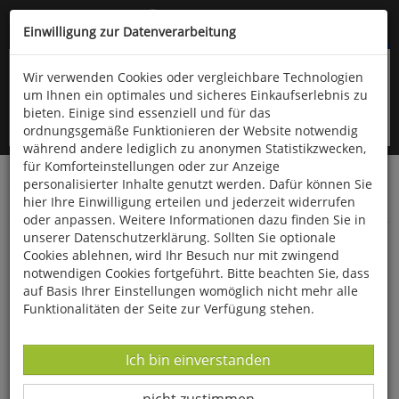
Kompletten Head der Seite überspringen
(06766) 903-200
oder (06766) 9323-960
Einwilligung zur Datenverarbeitung
Wir verwenden Cookies oder vergleichbare Technologien
um Ihnen ein optimales und sicheres Einkaufserlebnis zu
bieten. Einige sind essenziell und für das
ordnungsgemäße Funktionieren der Website notwendig
während andere lediglich zu anonymen Statistikzwecken,
für Komforteinstellungen oder zur Anzeige
personalisierter Inhalte genutzt werden. Dafür können Sie
Startseite
Schönes & Dekoratives
Uhren & Schmuck
hier Ihre Einwilligung erteilen und jederzeit widerrufen
Wanduhren, Standuhren & Wecker
oder anpassen. Weitere Informationen dazu finden Sie in
unserer Datenschutzerklärung. Sollten Sie optionale
Gezeitenuhr
Cookies ablehnen, wird Ihr Besuch nur mit zwingend
notwendigen Cookies fortgeführt. Bitte beachten Sie, dass
auf Basis Ihrer Einstellungen womöglich nicht mehr alle
Funktionalitäten der Seite zur Verfügung stehen.
Datenverarbeitung -
Ich bin einverstanden
Datenverarbeitung -