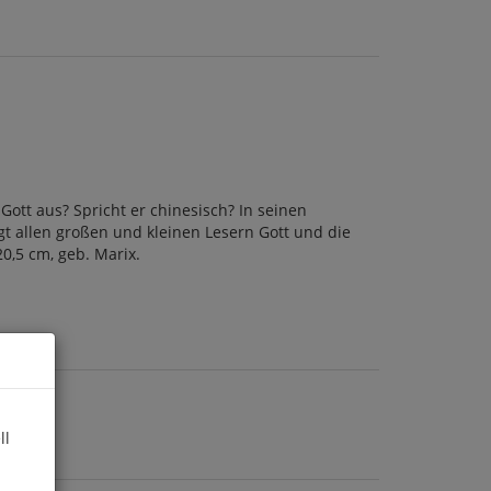
Gott aus? Spricht er chinesisch? In seinen
gt allen großen und kleinen Lesern Gott und die
20,5 cm, geb. Marix.
ll