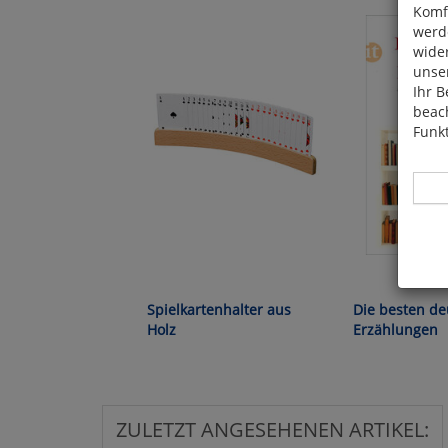
Komfo
werde
wide
unser
Ihr B
beach
Funkt
Hier 
Cook
Spielkartenhalter aus
Die besten d
fortg
Holz
Erzählungen
nicht
Selbs
anpa
ZULETZT ANGESEHENEN ARTIKEL: