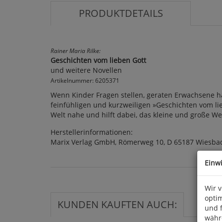
PRODUKTDETAILS
Rainer Maria Rilke:
Geschichten vom lieben Gott
und weitere Novellen
Artikelnummer: 6205371
Wenn Kinder Fragen stellen, geraten Erwachsene häuf
feinfühligen und kurzweiligen »Geschichten vom lie
Welt nahe und hilft dabei, das kleine und große Weh
Herstellerinformationen:
Marix Verlag GmbH, Römerweg 10, D 65187 Wiesba
Einw
Wir 
optim
KUNDEN KAUFTEN AUCH:
und 
währ