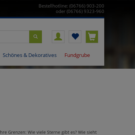
Bestellhotline: (06766) 903-200
oder (06766) 9323-960
Schönes & Dekoratives
Fundgrube
re Grenzen: Wie viele Sterne gibt es? Wie sieht