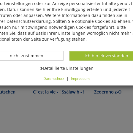
rteinstellungen oder zur Anzeige personalisierter Inhalte genutzt
n. Dafür können Sie hier Ihre Einwilligung erteilen und jederzeit
rrufen oder anpassen. Weitere Informationen dazu finden Sie in
er Datenschutzerklärung. Sollten Sie optionale Cookies ablehnen,
esuch nur mit zwingend notwendigen Cookies fortgeführt. Bitte
ten Sie, dass auf Basis Ihrer Einstellungen womöglich nicht mehr 
ionalitäten der Seite zur Verfügung stehen.
Datenverarbeitung -
Datenverarbeitung -
nicht zustimmen
Ich bin einverstanden
Datenverarbeitung -
Detaillierte Einstellungen
Datenschutz
|
Impressum
Kurt Tucholsky:
Mit holzig-warmem Duft!
können Sie alle optionalen Cookies einstellen. Sollten Sie optionale
ies ablehnen, wird Ihr Besuch nur mit zwingend notwendigen Cook
eutschen
C´est la vie - ! Ssälawih - !
Zedernholz-Öl
eführt. Bitte beachten Sie, dass auf Basis Ihrer Einstellungen womö
 mehr alle Funktionalitäten der Seite zur Verfügung stehen.
tverständlich können Sie die Einstellungen jederzeit widerrufen o
ssen.