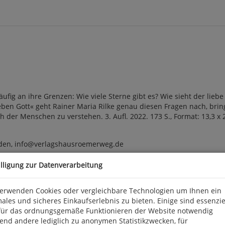
ig an ihre Grenzen: Wie viele Sterne gibt es? Wie sieht der liebe 
ben Gott« geht Rainer Maria Rilke genau diesen Fragen nach, brin
 der Menschen zu verstehen. 3. Aufl. 2022. 173 S., Format: 13,3 x 
den, info@verlagshausroemerweg.de
illigung zur Datenverarbeitung
verwenden Cookies oder vergleichbare Technologien um Ihnen ein
ales und sicheres Einkaufserlebnis zu bieten. Einige sind essenzie
für das ordnungsgemäße Funktionieren der Website notwendig
end andere lediglich zu anonymen Statistikzwecken, für