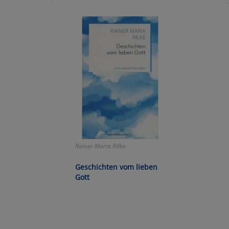
Ko
Wa
Pe
Ma
Um
Rainer Maria Rilke:
Geschichten vom lieben
Gott