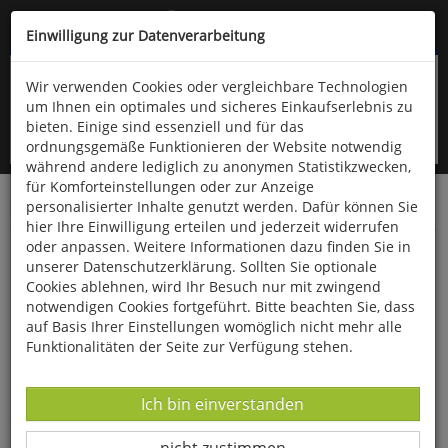
Kompletten Head der Seite überspringen
(06766) 903-200
oder (06766) 9323-960
Einwilligung zur Datenverarbeitung
Wir verwenden Cookies oder vergleichbare Technologien
um Ihnen ein optimales und sicheres Einkaufserlebnis zu
bieten. Einige sind essenziell und für das
ordnungsgemäße Funktionieren der Website notwendig
während andere lediglich zu anonymen Statistikzwecken,
für Komforteinstellungen oder zur Anzeige
personalisierter Inhalte genutzt werden. Dafür können Sie
Startseite
Bücher
Literatur
Belletristik
hier Ihre Einwilligung erteilen und jederzeit widerrufen
oder anpassen. Weitere Informationen dazu finden Sie in
Geliebtes kleines Leben
unserer Datenschutzerklärung. Sollten Sie optionale
Cookies ablehnen, wird Ihr Besuch nur mit zwingend
notwendigen Cookies fortgeführt. Bitte beachten Sie, dass
auf Basis Ihrer Einstellungen womöglich nicht mehr alle
Funktionalitäten der Seite zur Verfügung stehen.
Datenverarbeitung -
Ich bin einverstanden
Datenverarbeitung -