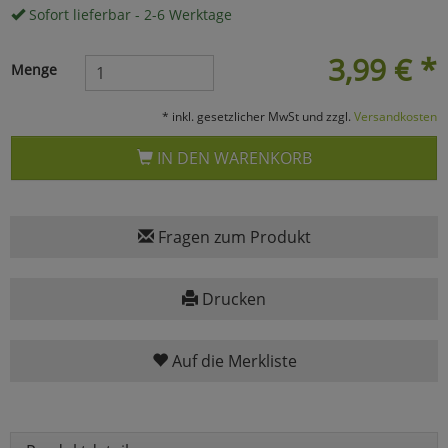
Sofort lieferbar - 2-6 Werktage
Marketing
3,99
€
*
Menge
Umfragetools
* inkl. gesetzlicher MwSt und zzgl.
Versandkosten
IN DEN WARENKORB
Cookies
Alle Akzeptieren
Cookies
Einstellungen speichern
Fragen zum Produkt
zu Haupptseite Zustimmun
zurück
Drucken
Auf die Merkliste