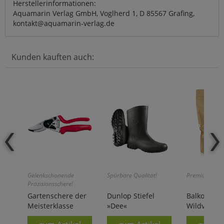
Herstellerinformationen:
Aquamarin Verlag GmbH, Voglherd 1, D 85567 Grafing,
kontakt@aquamarin-verlag.de
Kunden kauften auch:
Gelenkschonende
Spürbare Qualität!
Premium-Qual
Präzisionsschere!
Gartenschere der
Dunlop Stiefel
Balkonfutte
Meisterklasse
»Dee«
Wildvögel