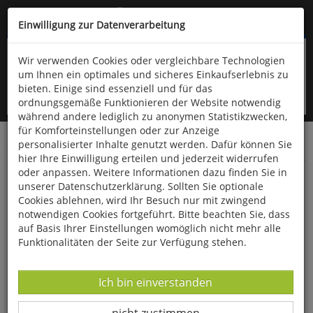
Kompletten Head der Seite überspringen
(06766) 903-200
oder (06766) 9323-960
Einwilligung zur Datenverarbeitung
Wir verwenden Cookies oder vergleichbare Technologien
um Ihnen ein optimales und sicheres Einkaufserlebnis zu
bieten. Einige sind essenziell und für das
ordnungsgemäße Funktionieren der Website notwendig
während andere lediglich zu anonymen Statistikzwecken,
für Komforteinstellungen oder zur Anzeige
personalisierter Inhalte genutzt werden. Dafür können Sie
Startseite
Bücher
Gesundheit
hier Ihre Einwilligung erteilen und jederzeit widerrufen
oder anpassen. Weitere Informationen dazu finden Sie in
Geistiges Heilen und Handauflegen
unserer Datenschutzerklärung. Sollten Sie optionale
Cookies ablehnen, wird Ihr Besuch nur mit zwingend
notwendigen Cookies fortgeführt. Bitte beachten Sie, dass
auf Basis Ihrer Einstellungen womöglich nicht mehr alle
Funktionalitäten der Seite zur Verfügung stehen.
Datenverarbeitung -
Ich bin einverstanden
Datenverarbeitung -