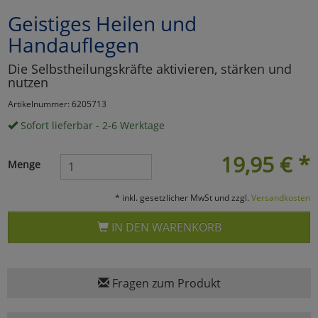
Geistiges Heilen und
Marketing
Handauflegen
Umfragetools
Die Selbstheilungskräfte aktivieren, stärken und
nutzen
Artikelnummer: 6205713
Cookies
Alle Akzeptieren
Sofort lieferbar - 2-6 Werktage
Cookies
Einstellungen speichern
19,95
€
*
Menge
zu Haupptseite Zustimmun
zurück
* inkl. gesetzlicher MwSt und zzgl.
Versandkosten
IN DEN WARENKORB
Fragen zum Produkt