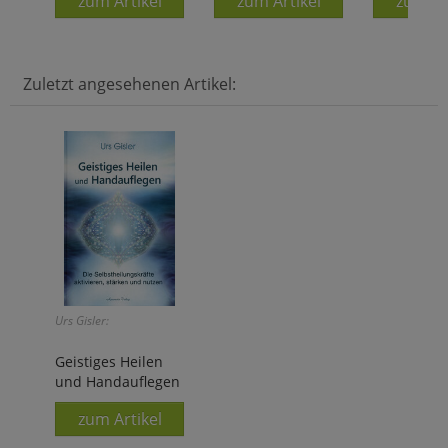
zum Artikel
zum Artikel
zum Ar
Zuletzt angesehenen Artikel:
Urs Gisler:
Geistiges Heilen
und Handauflegen
zum Artikel