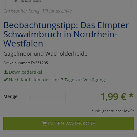
Marketing
Christopher König, Till Jonas Linke
Beobachtungstipp: Das Elmpter
Umfragetools
Schwalmbruch in Nordrhein-
Westfalen
Cookies
Alle Akzeptieren
Gagelmoor und Wacholderheide
Artikelnummer: FA251205
Cookies
Einstellungen speichern
Downloadartikel
zu Haupptseite Zustimmun
zurück
Nach Kauf steht der Link 7 Tage zur Verfügung
1,99
€
*
Menge
* inkl. gesetzlicher MwSt
IN DEN WARENKORB