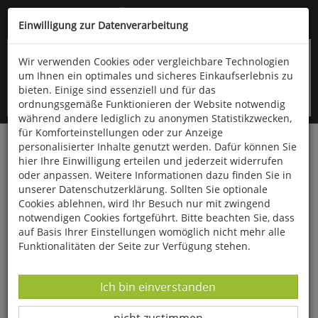
Kompletten Head der Seite überspringen
(06766) 903-200
oder (06766) 9323-960
Einwilligung zur Datenverarbeitung
Wir verwenden Cookies oder vergleichbare Technologien
um Ihnen ein optimales und sicheres Einkaufserlebnis zu
bieten. Einige sind essenziell und für das
ordnungsgemäße Funktionieren der Website notwendig
während andere lediglich zu anonymen Statistikzwecken,
für Komforteinstellungen oder zur Anzeige
personalisierter Inhalte genutzt werden. Dafür können Sie
Startseite
Bücher
Downloads
Zeitschriften
hier Ihre Einwilligung erteilen und jederzeit widerrufen
Der Falke
oder anpassen. Weitere Informationen dazu finden Sie in
unserer Datenschutzerklärung. Sollten Sie optionale
Beobachtungstipp: Das Elmpter
Cookies ablehnen, wird Ihr Besuch nur mit zwingend
Schwalmbruch in Nordrhein-Westfalen
notwendigen Cookies fortgeführt. Bitte beachten Sie, dass
auf Basis Ihrer Einstellungen womöglich nicht mehr alle
Funktionalitäten der Seite zur Verfügung stehen.
Datenverarbeitung -
Ich bin einverstanden
Datenverarbeitung -