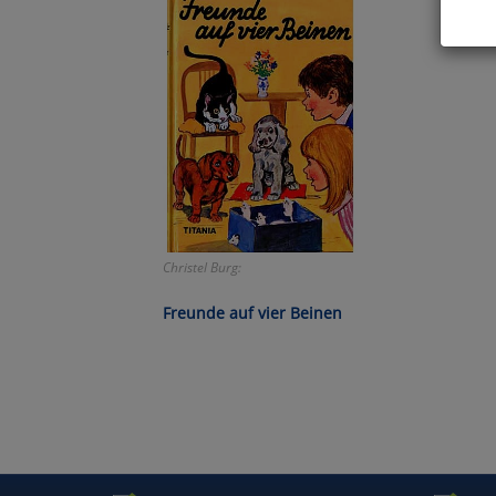
Hier 
Cook
fortg
nicht
Selbs
anpa
Ko
Christel Burg:
Wa
Freunde auf vier Beinen
Pe
Ma