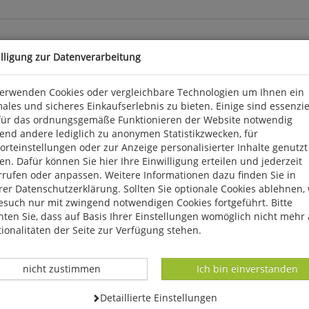
illigung zur Datenverarbeitung
verwenden Cookies oder vergleichbare Technologien um Ihnen ein
ales und sicheres Einkaufserlebnis zu bieten. Einige sind essenzie
für das ordnungsgemäße Funktionieren der Website notwendig
end andere lediglich zu anonymen Statistikzwecken, für
rteinstellungen oder zur Anzeige personalisierter Inhalte genutzt
n. Dafür können Sie hier Ihre Einwilligung erteilen und jederzeit
rrufen oder anpassen. Weitere Informationen dazu finden Sie in
k 3, D 56291 Wiebelsheim, service@humanitas-versand.de
er Datenschutzerklärung. Sollten Sie optionale Cookies ablehnen,
esuch nur mit zwingend notwendigen Cookies fortgeführt. Bitte
ten Sie, dass auf Basis Ihrer Einstellungen womöglich nicht mehr 
ionalitäten der Seite zur Verfügung stehen.
Datenverarbeitung -
Datenverarbeitung -
nicht zustimmen
Ich bin einverstanden
Datenverarbeitung -
Detaillierte Einstellungen