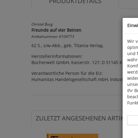
PRODUKTDETAILS
Christel Burg:
Einw
Freunde auf vier Beinen
Artikelnummer: 6104773
Wir 
62 S., s/w-Abb., geb. Titania-Verlag.
optim
und 
Herstellerinformationen:
währ
Bücherwelt GmbH, Kaiserstr. 127, D 51145 Köln
Komfo
werde
Verantwortliche Person für die EU:
wide
Humanitas Handelsgesellschaft mbH, Industriepar
unser
Ihr B
beach
Funkt
ZULETZT ANGESEHENEN ARTIKEL: