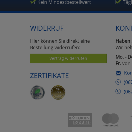
Um
Kein Mindestbestellwert
Täg
WIDERRUF
KON
Hier können Sie direkt eine
Haben 
Bestellung widerrufen:
Wir hel
Mo. - D
Vertrag widerrufen
Fr.
von 
Kon
ZERTIFIKATE
(06
(06