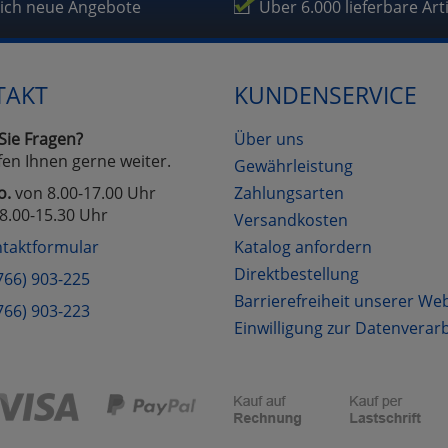
fragetools
lich neue Angebote
Über 6.000 lieferbare Art
Cookies
Cookies
Alle Akzeptieren
Einstellungen speichern
TAKT
KUNDENSERVICE
zu Haupptseite Zustimmung D
zurück
Sie Fragen?
Über uns
fen Ihnen gerne weiter.
Gewährleistung
o.
von 8.00-17.00 Uhr
Zahlungsarten
8.00-15.30 Uhr
Versandkosten
taktformular
Katalog anfordern
Direktbestellung
766) 903-225
Barrierefreiheit unserer We
766) 903-223
Einwilligung zur Datenverar