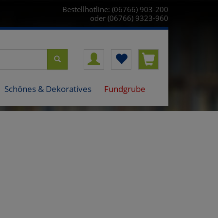
Bestellhotline: (06766) 903-200
oder (06766) 9323-960
Schönes & Dekoratives
Fundgrube