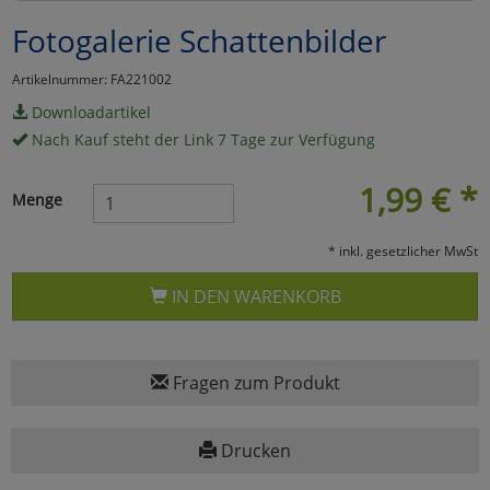
Fotogalerie Schattenbilder
Marketing
Artikelnummer: FA221002
Umfragetools
Downloadartikel
Nach Kauf steht der Link 7 Tage zur Verfügung
Cookies
Alle Akzeptieren
1,99
€
*
Menge
Cookies
Einstellungen speichern
* inkl. gesetzlicher MwSt
zu Haupptseite Zustimmun
zurück
IN DEN WARENKORB
Fragen zum Produkt
Drucken