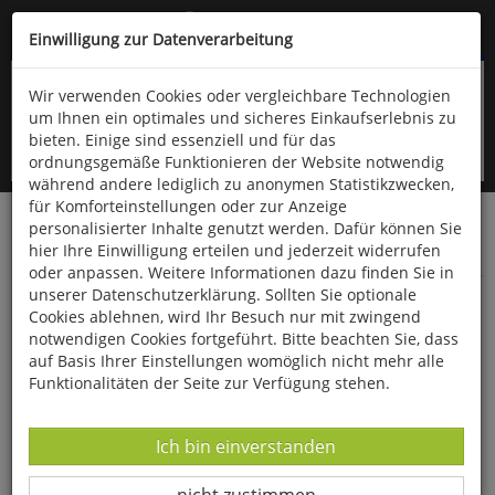
Kompletten Head der Seite überspringen
(06766) 903-200
oder (06766) 9323-960
Einwilligung zur Datenverarbeitung
Wir verwenden Cookies oder vergleichbare Technologien
um Ihnen ein optimales und sicheres Einkaufserlebnis zu
bieten. Einige sind essenziell und für das
ordnungsgemäße Funktionieren der Website notwendig
während andere lediglich zu anonymen Statistikzwecken,
für Komforteinstellungen oder zur Anzeige
personalisierter Inhalte genutzt werden. Dafür können Sie
Startseite
Bücher
Downloads
Zeitschriften
hier Ihre Einwilligung erteilen und jederzeit widerrufen
Der Falke
oder anpassen. Weitere Informationen dazu finden Sie in
unserer Datenschutzerklärung. Sollten Sie optionale
Fotogalerie Schattenbilder
Cookies ablehnen, wird Ihr Besuch nur mit zwingend
notwendigen Cookies fortgeführt. Bitte beachten Sie, dass
auf Basis Ihrer Einstellungen womöglich nicht mehr alle
Funktionalitäten der Seite zur Verfügung stehen.
Datenverarbeitung -
Ich bin einverstanden
Datenverarbeitung -