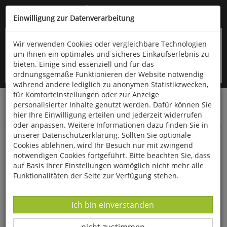
Kompletten Head der Seite überspringen
(06766) 903-200
oder (06766) 9323-960
Einwilligung zur Datenverarbeitung
Wir verwenden Cookies oder vergleichbare Technologien
um Ihnen ein optimales und sicheres Einkaufserlebnis zu
bieten. Einige sind essenziell und für das
ordnungsgemäße Funktionieren der Website notwendig
während andere lediglich zu anonymen Statistikzwecken,
für Komforteinstellungen oder zur Anzeige
personalisierter Inhalte genutzt werden. Dafür können Sie
Startseite
Bücher
Downloads
Zeitschriften
hier Ihre Einwilligung erteilen und jederzeit widerrufen
Der Falke
oder anpassen. Weitere Informationen dazu finden Sie in
unserer Datenschutzerklärung. Sollten Sie optionale
Fotogalerie: Fotowettbewerb Rotkehlchen in
Cookies ablehnen, wird Ihr Besuch nur mit zwingend
Park und Garten
notwendigen Cookies fortgeführt. Bitte beachten Sie, dass
auf Basis Ihrer Einstellungen womöglich nicht mehr alle
Funktionalitäten der Seite zur Verfügung stehen.
Datenverarbeitung -
Ich bin einverstanden
Datenverarbeitung -