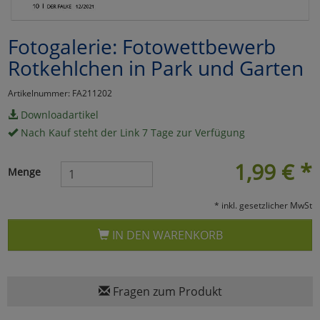
Marketing
Fotogalerie: Fotowettbewerb
Rotkehlchen in Park und Garten
Umfragetools
Artikelnummer: FA211202
Downloadartikel
Cookies
Alle Akzeptieren
Nach Kauf steht der Link 7 Tage zur Verfügung
Cookies
Einstellungen speichern
1,99
€
*
Menge
zu Haupptseite Zustimmun
zurück
* inkl. gesetzlicher MwSt
IN DEN WARENKORB
Fragen zum Produkt