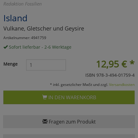
Redaktion Fossilien
Marketing
Island
Vulkane, Gletscher und Geysire
Umfragetools
Artikelnummer: 4941759
Sofort lieferbar - 2-6 Werktage
Cookies
Alle Akzeptieren
12,95
€
*
Menge
Cookies
Einstellungen speichern
ISBN 978-3-494-01759-4
zu Haupptseite Zustimmun
zurück
* inkl. gesetzlicher MwSt und zzgl.
Versandkosten
IN DEN WARENKORB
Fragen zum Produkt