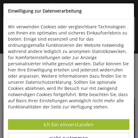
Kompletten Head der Seite überspringen
(06766) 903-200
oder (06766) 9323-960
Einwilligung zur Datenverarbeitung
Wir verwenden Cookies oder vergleichbare Technologien
um Ihnen ein optimales und sicheres Einkaufserlebnis zu
bieten. Einige sind essenziell und für das
ordnungsgemäße Funktionieren der Website notwendig
während andere lediglich zu anonymen Statistikzwecken,
für Komforteinstellungen oder zur Anzeige
personalisierter Inhalte genutzt werden. Dafür können Sie
Startseite
Bücher
Quelle & Meyer Verlag
hier Ihre Einwilligung erteilen und jederzeit widerrufen
Geowissenschaften
Paläontologie
oder anpassen. Weitere Informationen dazu finden Sie in
unserer Datenschutzerklärung. Sollten Sie optionale
Island
Cookies ablehnen, wird Ihr Besuch nur mit zwingend
notwendigen Cookies fortgeführt. Bitte beachten Sie, dass
auf Basis Ihrer Einstellungen womöglich nicht mehr alle
Funktionalitäten der Seite zur Verfügung stehen.
Datenverarbeitung -
Ich bin einverstanden
Datenverarbeitung -