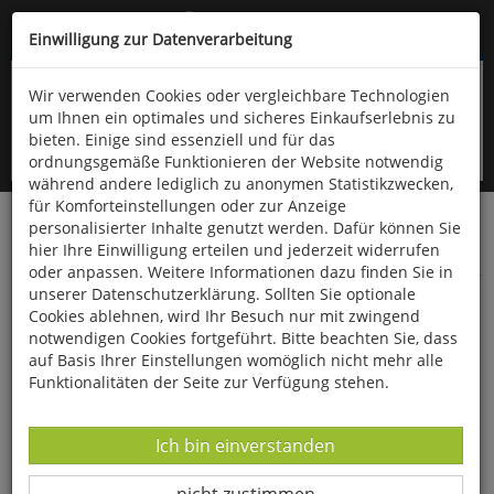
Kompletten Head der Seite überspringen
(06766) 903-200
oder (06766) 9323-960
Einwilligung zur Datenverarbeitung
Wir verwenden Cookies oder vergleichbare Technologien
um Ihnen ein optimales und sicheres Einkaufserlebnis zu
bieten. Einige sind essenziell und für das
ordnungsgemäße Funktionieren der Website notwendig
während andere lediglich zu anonymen Statistikzwecken,
für Komforteinstellungen oder zur Anzeige
personalisierter Inhalte genutzt werden. Dafür können Sie
Startseite
Bücher
Quelle & Meyer Verlag
hier Ihre Einwilligung erteilen und jederzeit widerrufen
Bauen & Wohnen
oder anpassen. Weitere Informationen dazu finden Sie in
unserer Datenschutzerklärung. Sollten Sie optionale
Die giftfreie Wohnung
Cookies ablehnen, wird Ihr Besuch nur mit zwingend
notwendigen Cookies fortgeführt. Bitte beachten Sie, dass
auf Basis Ihrer Einstellungen womöglich nicht mehr alle
Funktionalitäten der Seite zur Verfügung stehen.
Datenverarbeitung -
Ich bin einverstanden
Datenverarbeitung -