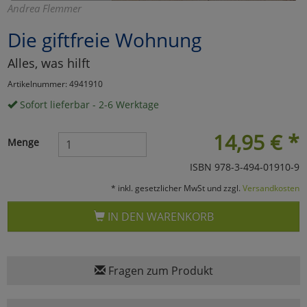
Andrea Flemmer
Marketing
Die giftfreie Wohnung
Alles, was hilft
Umfragetools
Artikelnummer: 4941910
Sofort lieferbar - 2-6 Werktage
Cookies
Alle Akzeptieren
14,95
€
*
Menge
Cookies
Einstellungen speichern
ISBN 978-3-494-01910-9
zu Haupptseite Zustimmun
zurück
* inkl. gesetzlicher MwSt und zzgl.
Versandkosten
IN DEN WARENKORB
Fragen zum Produkt