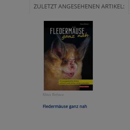
ZULETZT ANGESEHENEN ARTIKEL:
Ko
Wa
Pe
Ma
Um
Klaus Richarz:
Fledermäuse ganz nah