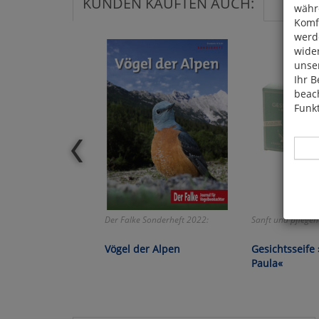
KUNDEN KAUFTEN AUCH:
währ
Komfo
werde
wide
unser
Ihr B
beach
Funkt
Hier 
Der Falke Sonderheft 2022:
Sanft und pflegen
Cook
fortg
Vögel der Alpen
Gesichtsseife 
nicht
Paula«
Selbs
anpa