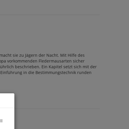
acht sie zu Jägern der Nacht. Mit Hilfe des
ropa vorkommenden Fledermausarten sicher
hrlich beschrieben. Ein Kapitel setzt sich mit der
e Einführung in die Bestimmungstechnik runden
ll