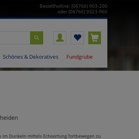
Bestellhotline: (06766) 903-200
oder (06766) 9323-960
Schönes & Dekoratives
Fundgrube
cheiden
ch im Dunkeln mittels Echoortung fortbewegen zu