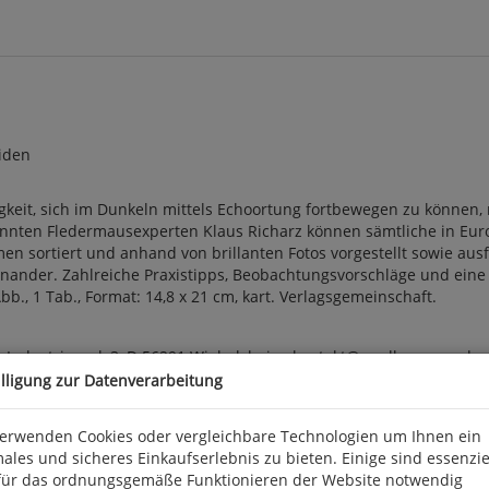
iden
keit, sich im Dunkeln mittels Echoortung fortbewegen zu können, m
nten Fledermausexperten Klaus Richarz können sämtliche in Eu
 sortiert und anhand von brillanten Fotos vorgestellt sowie ausfü
inander. Zahlreiche Praxistipps, Beobachtungsvorschläge und ein
Abb., 1 Tab., Format: 14,8 x 21 cm, kart. Verlagsgemeinschaft.
 Industriepark 3, D 56291 Wiebelsheim, kontakt@quelle-meyer.de
illigung zur Datenverarbeitung
verwenden Cookies oder vergleichbare Technologien um Ihnen ein
ales und sicheres Einkaufserlebnis zu bieten. Einige sind essenzie
für das ordnungsgemäße Funktionieren der Website notwendig