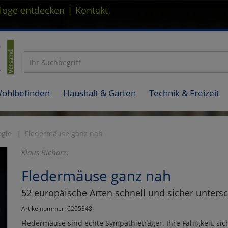
|
loge entdecken
Kontakt
Wohlbefinden
Haushalt & Garten
Technik & Freizeit
ogie
Fledermäuse ganz nah
Klaus Richarz:
Fledermäuse ganz nah
52 europäische Arten schnell und sicher unters
Artikelnummer: 6205348
Fledermäuse sind echte Sympathieträger. Ihre Fähigkeit, si