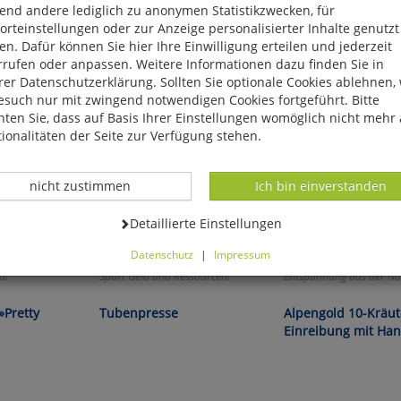
end andere lediglich zu anonymen Statistikzwecken, für
rteinstellungen oder zur Anzeige personalisierter Inhalte genutzt
n. Dafür können Sie hier Ihre Einwilligung erteilen und jederzeit
rrufen oder anpassen. Weitere Informationen dazu finden Sie in
er Datenschutzerklärung. Sollten Sie optionale Cookies ablehnen,
esuch nur mit zwingend notwendigen Cookies fortgeführt. Bitte
ten Sie, dass auf Basis Ihrer Einstellungen womöglich nicht mehr 
ionalitäten der Seite zur Verfügung stehen.
Datenverarbeitung -
Datenverarbeitung -
nicht zustimmen
Ich bin einverstanden
Datenverarbeitung -
Detaillierte Einstellungen
Datenschutz
|
Impressum
können Sie alle optionalen Cookies einstellen. Sollten Sie optionale
d!
Spart Geld und Ressourcen!
Entspannung aus der Na
ies ablehnen, wird Ihr Besuch nur mit zwingend notwendigen Cook
eführt. Bitte beachten Sie, dass auf Basis Ihrer Einstellungen womö
»Pretty
Tubenpresse
Alpengold 10-Kräut
 mehr alle Funktionalitäten der Seite zur Verfügung stehen.
Einreibung mit Han
tverständlich können Sie die Einstellungen jederzeit widerrufen o
ssen.