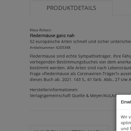
PRODUKTDETAILS
Klaus Richarz:
Fledermäuse ganz nah
52 europäische Arten schnell und sicher untersche
Artikelnummer: 6205348
Fledermäuse sind echte Sympathieträger. Ihre Fähig
vorliegenden Bestimmungsbuches von dem anerkan
bestimmt werden. Alle Arten sind nach Lebensräumen
Frage »Fledermäuse als Coronaviren-Träger?« ause
dieses Buch ab. 2021. 143 S., 61 farb. Abb., 27 s/w 
Herstellerinformationen:
Verlagsgemeinschaft Quelle & Meyer/AULA/Limpert,
Einw
Wir 
optim
und 