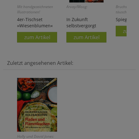
Mit handgezeichneten
Arvay/Moog:
Bruchsicher u
Illustrationen!
täuschend ech
4er-Tischset
In Zukunft
Spiegelfoli
»Wiesenblumen«
selbstvergorgt
zum Ar
zum Artikel
zum Artikel
Zuletzt angesehenen Artikel:
Holly und David Jones: