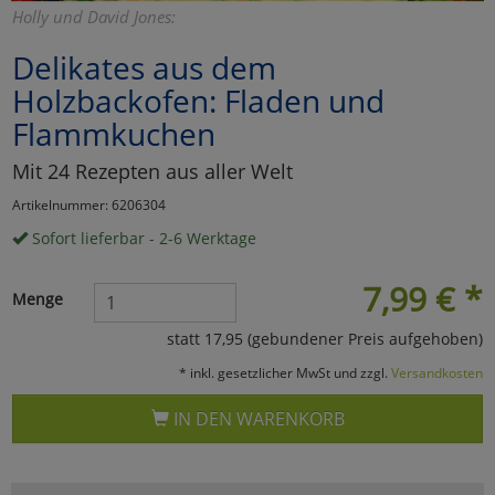
Holly und David Jones:
Marketing
Delikates aus dem
Holzbackofen: Fladen und
Umfragetools
Flammkuchen
Mit 24 Rezepten aus aller Welt
Cookies
Alle Akzeptieren
Artikelnummer: 6206304
Cookies
Einstellungen speichern
Sofort lieferbar - 2-6 Werktage
zu Haupptseite Zustimmun
zurück
7,99
€
*
Menge
statt 17,95 (gebundener Preis aufgehoben)
* inkl. gesetzlicher MwSt und zzgl.
Versandkosten
IN DEN WARENKORB