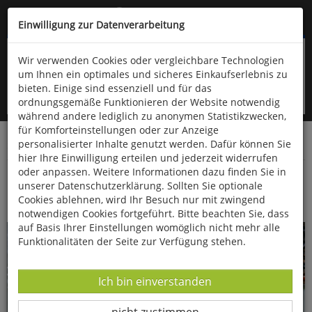
Kompletten Head der Seite überspringen
(06766) 903-200
oder (06766) 9323-960
Einwilligung zur Datenverarbeitung
Wir verwenden Cookies oder vergleichbare Technologien
um Ihnen ein optimales und sicheres Einkaufserlebnis zu
bieten. Einige sind essenziell und für das
ordnungsgemäße Funktionieren der Website notwendig
während andere lediglich zu anonymen Statistikzwecken,
für Komforteinstellungen oder zur Anzeige
personalisierter Inhalte genutzt werden. Dafür können Sie
Startseite
Bücher
Essen & Trinken
hier Ihre Einwilligung erteilen und jederzeit widerrufen
oder anpassen. Weitere Informationen dazu finden Sie in
Delikates aus dem Holzbackofen: Fladen und
unserer Datenschutzerklärung. Sollten Sie optionale
Flammkuchen
Cookies ablehnen, wird Ihr Besuch nur mit zwingend
notwendigen Cookies fortgeführt. Bitte beachten Sie, dass
auf Basis Ihrer Einstellungen womöglich nicht mehr alle
Funktionalitäten der Seite zur Verfügung stehen.
Datenverarbeitung -
Ich bin einverstanden
Datenverarbeitung -