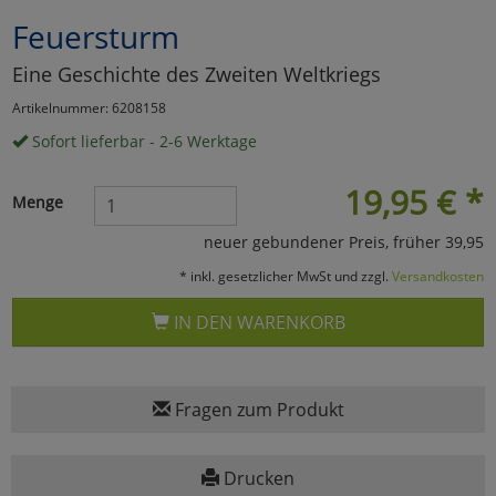
Feuersturm
Marketing
Eine Geschichte des Zweiten Weltkriegs
Umfragetools
Artikelnummer: 6208158
Sofort lieferbar - 2-6 Werktage
Cookies
Alle Akzeptieren
19,95
€
*
Menge
Cookies
Einstellungen speichern
neuer gebundener Preis, früher 39,95
* inkl. gesetzlicher MwSt und zzgl.
Versandkosten
zu Haupptseite Zustimmun
zurück
IN DEN WARENKORB
Fragen zum Produkt
Drucken