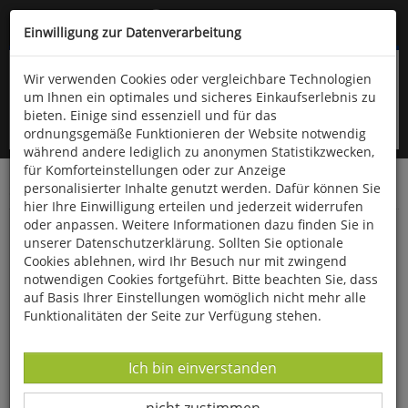
Kompletten Head der Seite überspringen
(06766) 903-200
oder (06766) 9323-960
Einwilligung zur Datenverarbeitung
Wir verwenden Cookies oder vergleichbare Technologien
um Ihnen ein optimales und sicheres Einkaufserlebnis zu
bieten. Einige sind essenziell und für das
ordnungsgemäße Funktionieren der Website notwendig
während andere lediglich zu anonymen Statistikzwecken,
für Komforteinstellungen oder zur Anzeige
personalisierter Inhalte genutzt werden. Dafür können Sie
Startseite
Bücher
Geschichte
Zeitgeschichte
hier Ihre Einwilligung erteilen und jederzeit widerrufen
oder anpassen. Weitere Informationen dazu finden Sie in
Feuersturm
unserer Datenschutzerklärung. Sollten Sie optionale
Cookies ablehnen, wird Ihr Besuch nur mit zwingend
notwendigen Cookies fortgeführt. Bitte beachten Sie, dass
auf Basis Ihrer Einstellungen womöglich nicht mehr alle
Funktionalitäten der Seite zur Verfügung stehen.
Datenverarbeitung -
Ich bin einverstanden
Datenverarbeitung -