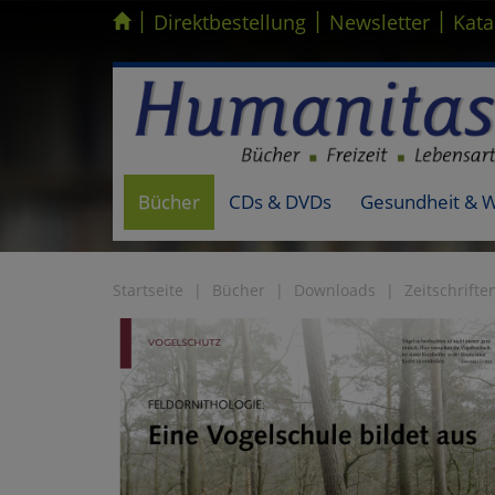
|
|
|
Kompletten Head der Seite überspringen
Direktbestellung
Newsletter
Kata
Bücher
CDs & DVDs
Gesundheit & 
Startseite
Bücher
Downloads
Zeitschrifte