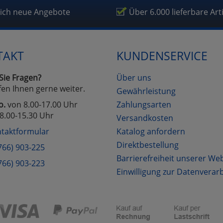
fragetools
lich neue Angebote
Über 6.000 lieferbare Art
Cookies
Cookies
Alle Akzeptieren
Einstellungen speichern
TAKT
KUNDENSERVICE
zu Haupptseite Zustimmung D
zurück
Sie Fragen?
Über uns
fen Ihnen gerne weiter.
Gewährleistung
o.
von 8.00-17.00 Uhr
Zahlungsarten
8.00-15.30 Uhr
Versandkosten
taktformular
Katalog anfordern
Direktbestellung
766) 903-225
Barrierefreiheit unserer We
766) 903-223
Einwilligung zur Datenverar