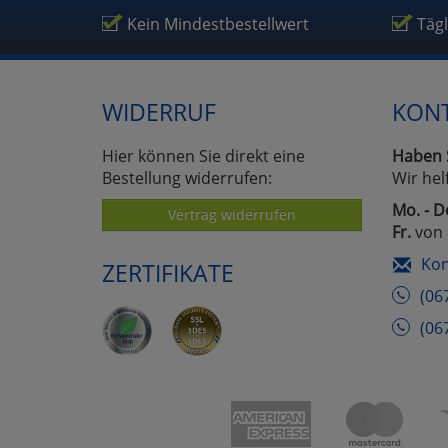
Um
Kein Mindestbestellwert
Täg
WIDERRUF
KON
Hier können Sie direkt eine
Haben 
Bestellung widerrufen:
Wir hel
Mo. - D
Vertrag widerrufen
Fr.
von 
Kon
ZERTIFIKATE
(06
(06