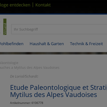
|
loge entdecken
Kontakt
Wohlbefinden
Haushalt & Garten
Technik & Freizeit
aläontologie
ouches a Mytilus des Alpes Vaudoises
De Loriol/Schardt:
Etude Paleontologique et Stra
Mytilus des Alpes Vaudoises
Artikelnummer: 6106778