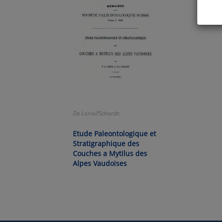
Hier 
Cook
fortg
nicht
Selbs
anpa
Ko
De Loriol/Schardt:
Etude Paleontologique et
Wa
Stratigraphique des
Couches a Mytilus des
Pe
Alpes Vaudoises
Ma