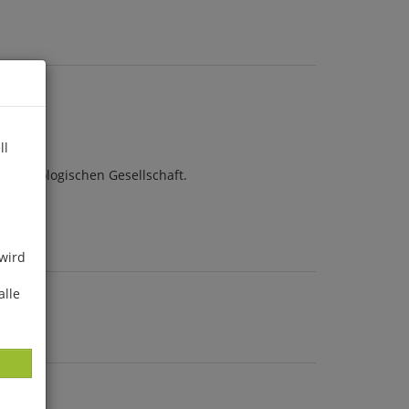
ll
aläontologischen Gesellschaft.
 wird
alle