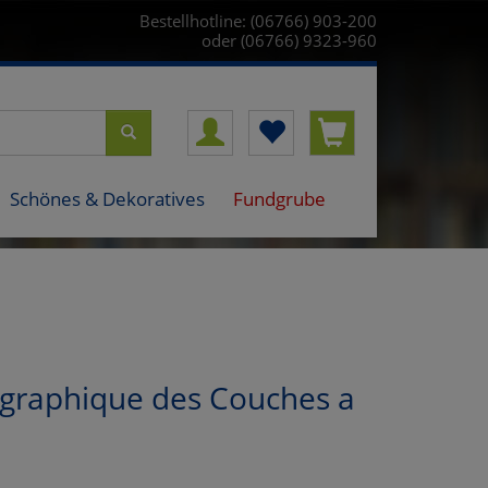
Bestellhotline: (06766) 903-200
oder (06766) 9323-960
Schönes & Dekoratives
Fundgrube
tigraphique des Couches a