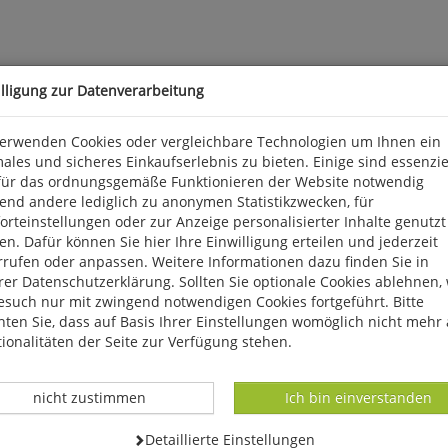
illigung zur Datenverarbeitung
hes a Mytilus des Alpes Vaudoises
verwenden Cookies oder vergleichbare Technologien um Ihnen ein
ales und sicheres Einkaufserlebnis zu bieten. Einige sind essenzie
für das ordnungsgemäße Funktionieren der Website notwendig
, Format 23,5 x 30,5 cm, kart. Abbhandlungen der Schweizerischen P
end andere lediglich zu anonymen Statistikzwecken, für
rteinstellungen oder zur Anzeige personalisierter Inhalte genutzt
n. Dafür können Sie hier Ihre Einwilligung erteilen und jederzeit
buchhandel, Dorfstr. 8, D 24888 Steinfeld, info@fossilbuch.de
rrufen oder anpassen. Weitere Informationen dazu finden Sie in
er Datenschutzerklärung. Sollten Sie optionale Cookies ablehnen,
esuch nur mit zwingend notwendigen Cookies fortgeführt. Bitte
ten Sie, dass auf Basis Ihrer Einstellungen womöglich nicht mehr 
ionalitäten der Seite zur Verfügung stehen.
Datenverarbeitung -
Datenverarbeitung -
nicht zustimmen
Ich bin einverstanden
Datenverarbeitung -
Detaillierte Einstellungen