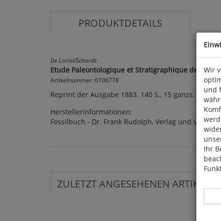
PRODUKTDETAILS
Einw
De Loriol/Schardt:
Etude Paleontologique et Stratigraphique des Couc
Wir 
optim
Artikelnummer: 6106778
und 
Reprint der Ausgabe 1883. 140 S., 15 ganzs. Tafeln
währ
Komfo
Herstellerinformationen:
werde
Fossilbuch - Dr. Frank Rudolph, Verlag und Versand
wide
unser
Ihr B
beach
Funkt
ZULETZT ANGESEHENEN ARTIKEL: