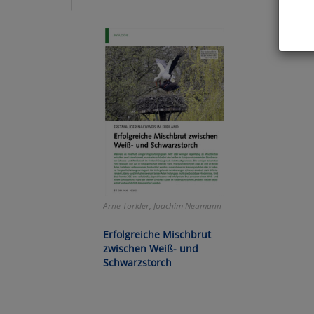
Hier 
Cook
fortg
nicht
Selbs
anpa
Ko
Arne Torkler, Joachim Neumann
Wa
Erfolgreiche Mischbrut
Pe
zwischen Weiß- und
Schwarzstorch
Ma