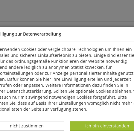
illigung zur Datenverarbeitung
zstorch
verwenden Cookies oder vergleichbare Technologien um Ihnen ein
ales und sicheres Einkaufserlebnis zu bieten. Einige sind essenzie
für das ordnungsgemäße Funktionieren der Website notwendig
mehr oder weniger regelmäßig zu Mischbruten zwischen zwei Arten
end andere lediglich zu anonymen Statistikzwecken, für
eißstorch im Freiland bislang noch nicht nachgewiesen. Die wen
rteinstellungen oder zur Anzeige personalisierter Inhalte genutzt
n zwar ab und an beide Arten freilebend nebeneinander beobachte
n. Dafür können Sie hier Ihre Einwilligung erteilen und jederzeit
iefergehende Annäherungen schienen die doch stark differierenden 
rrufen oder anpassen. Weitere Informationen dazu finden Sie in
nnte 2023 eine vollständig abgeschlossene und erfolgreiche Brut
er Datenschutzerklärung. Sollten Sie optionale Cookies ablehnen,
schen Landkreis Uelzen beobachtet und ausführlich dokumentiert 
esuch nur mit zwingend notwendigen Cookies fortgeführt. Bitte
ten Sie, dass auf Basis Ihrer Einstellungen womöglich nicht mehr 
ionalitäten der Seite zur Verfügung stehen.
Datenverarbeitung -
Datenverarbeitung -
nicht zustimmen
Ich bin einverstanden