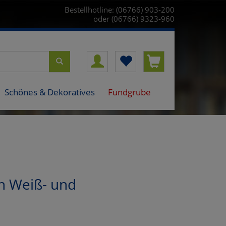
Bestellhotline: (06766) 903-200
oder (06766) 9323-960
Schönes & Dekoratives
Fundgrube
en Weiß- und