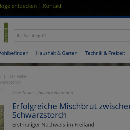
|
loge entdecken
Kontakt
Wohlbefinden
Haushalt & Garten
Technik & Freizeit
n
Der Falke
warzstorch
Arne Torkler, Joachim Neumann
Erfolgreiche Mischbrut zwisch
Schwarzstorch
Erstmaliger Nachweis im Freiland