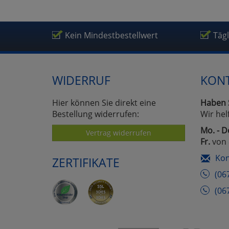
Um
Kein Mindestbestellwert
Täg
WIDERRUF
KON
Hier können Sie direkt eine
Haben 
Bestellung widerrufen:
Wir hel
Mo. - D
Vertrag widerrufen
Fr.
von 
Kon
ZERTIFIKATE
(06
(06