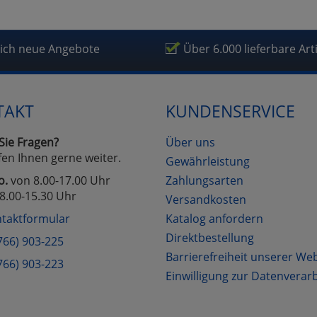
fragetools
lich neue Angebote
Über 6.000 lieferbare Art
Cookies
Cookies
Alle Akzeptieren
Einstellungen speichern
zu Haupptseite Zustimmung D
zurück
TAKT
KUNDENSERVICE
Sie Fragen?
Über uns
fen Ihnen gerne weiter.
Gewährleistung
o.
von 8.00-17.00 Uhr
Zahlungsarten
8.00-15.30 Uhr
Versandkosten
taktformular
Katalog anfordern
Direktbestellung
766) 903-225
Barrierefreiheit unserer We
766) 903-223
Einwilligung zur Datenverar