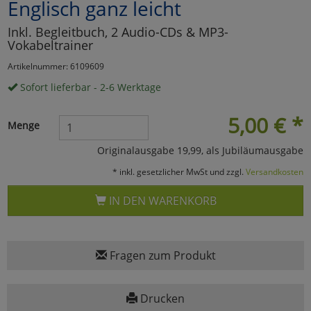
Englisch ganz leicht
Marketing
Inkl. Begleitbuch, 2 Audio-CDs & MP3-
Vokabeltrainer
Umfragetools
Artikelnummer: 6109609
Sofort lieferbar - 2-6 Werktage
Cookies
Alle Akzeptieren
5,00
€
*
Menge
Cookies
Einstellungen speichern
Originalausgabe 19,99, als Jubiläumausgabe
* inkl. gesetzlicher MwSt und zzgl.
Versandkosten
zu Haupptseite Zustimmun
zurück
IN DEN WARENKORB
Fragen zum Produkt
Drucken