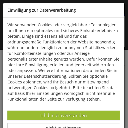
Kompletten Head der Seite überspringen
(06766) 903-200
oder (06766) 9323-960
Einwilligung zur Datenverarbeitung
Wir verwenden Cookies oder vergleichbare Technologien
um Ihnen ein optimales und sicheres Einkaufserlebnis zu
bieten. Einige sind essenziell und für das
ordnungsgemäße Funktionieren der Website notwendig
während andere lediglich zu anonymen Statistikzwecken,
für Komforteinstellungen oder zur Anzeige
personalisierter Inhalte genutzt werden. Dafür können Sie
Startseite
Bücher
Literatur
Sprachwissenschaften
hier Ihre Einwilligung erteilen und jederzeit widerrufen
oder anpassen. Weitere Informationen dazu finden Sie in
Englisch ganz leicht
unserer Datenschutzerklärung. Sollten Sie optionale
Cookies ablehnen, wird Ihr Besuch nur mit zwingend
notwendigen Cookies fortgeführt. Bitte beachten Sie, dass
auf Basis Ihrer Einstellungen womöglich nicht mehr alle
Funktionalitäten der Seite zur Verfügung stehen.
Datenverarbeitung -
Ich bin einverstanden
Datenverarbeitung -