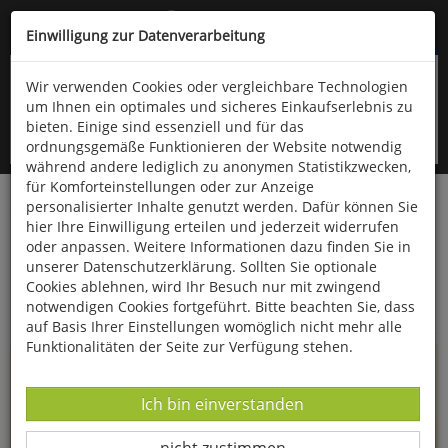
Kompletten Head der Seite überspringen
(06766) 903-200
oder (06766) 9323-960
Einwilligung zur Datenverarbeitung
Wir verwenden Cookies oder vergleichbare Technologien
um Ihnen ein optimales und sicheres Einkaufserlebnis zu
bieten. Einige sind essenziell und für das
ordnungsgemäße Funktionieren der Website notwendig
während andere lediglich zu anonymen Statistikzwecken,
für Komforteinstellungen oder zur Anzeige
personalisierter Inhalte genutzt werden. Dafür können Sie
Startseite
Informationen
hier Ihre Einwilligung erteilen und jederzeit widerrufen
oder anpassen. Weitere Informationen dazu finden Sie in
Uppps...
unserer Datenschutzerklärung. Sollten Sie optionale
Cookies ablehnen, wird Ihr Besuch nur mit zwingend
Sie sind weitergeleitet worden !
notwendigen Cookies fortgeführt. Bitte beachten Sie, dass
auf Basis Ihrer Einstellungen womöglich nicht mehr alle
Funktionalitäten der Seite zur Verfügung stehen.
Die Seite, das Produkt oder die Kategorie, die Sie versucht
haben zu öffnen, gibt es leider nicht mehr in unserem
Datenverarbeitung -
Ich bin einverstanden
Shop.
Datenverarbeitung -