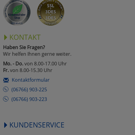
Marketing
Umfragetools
KONTAKT
Haben Sie Fragen?
Cookies
Alle Akzeptieren
Wir helfen Ihnen gerne weiter.
Cookies
Mo. - Do.
von 8.00-17.00 Uhr
Einstellungen speichern
Fr.
von 8.00-15.30 Uhr
zu Haupptseite Zustimmun
zurück
Kontaktformular
(06766) 903-225
(06766) 903-223
KUNDENSERVICE