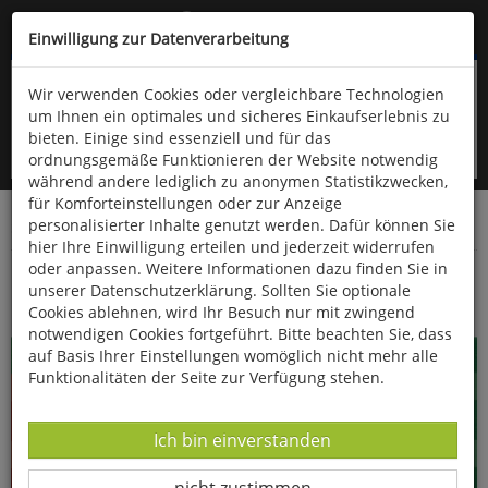
Kompletten Head der Seite überspringen
(06766) 903-200
oder (06766) 9323-960
Einwilligung zur Datenverarbeitung
Wir verwenden Cookies oder vergleichbare Technologien
um Ihnen ein optimales und sicheres Einkaufserlebnis zu
bieten. Einige sind essenziell und für das
ordnungsgemäße Funktionieren der Website notwendig
während andere lediglich zu anonymen Statistikzwecken,
für Komforteinstellungen oder zur Anzeige
personalisierter Inhalte genutzt werden. Dafür können Sie
Startseite
Bücher
Essen & Trinken
hier Ihre Einwilligung erteilen und jederzeit widerrufen
oder anpassen. Weitere Informationen dazu finden Sie in
Einfach Wild
unserer Datenschutzerklärung. Sollten Sie optionale
Cookies ablehnen, wird Ihr Besuch nur mit zwingend
notwendigen Cookies fortgeführt. Bitte beachten Sie, dass
auf Basis Ihrer Einstellungen womöglich nicht mehr alle
Funktionalitäten der Seite zur Verfügung stehen.
Datenverarbeitung -
Ich bin einverstanden
Datenverarbeitung -