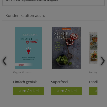
Kunden kauften auch:
Regine Rompa:
Geringer Rest
Einfach genial!
Superfood
Landhausk
zum Artikel
zum Artikel
zum Ar