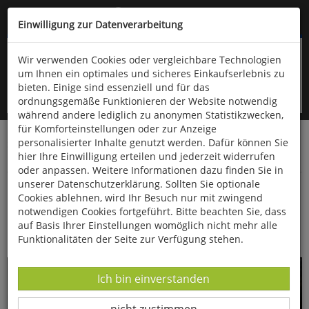
Kompletten Head der Seite überspringen
(06766) 903-200
oder (06766) 9323-960
Einwilligung zur Datenverarbeitung
Wir verwenden Cookies oder vergleichbare Technologien
um Ihnen ein optimales und sicheres Einkaufserlebnis zu
bieten. Einige sind essenziell und für das
ordnungsgemäße Funktionieren der Website notwendig
während andere lediglich zu anonymen Statistikzwecken,
für Komforteinstellungen oder zur Anzeige
personalisierter Inhalte genutzt werden. Dafür können Sie
Startseite
Bücher
Downloads
Zeitschriften
hier Ihre Einwilligung erteilen und jederzeit widerrufen
Fossilien
oder anpassen. Weitere Informationen dazu finden Sie in
unserer Datenschutzerklärung. Sollten Sie optionale
Eine bemerkenswerte Epökie aus dem
Cookies ablehnen, wird Ihr Besuch nur mit zwingend
Rupbach-Schiefer - Lebendbewuchs eines
notwendigen Cookies fortgeführt. Bitte beachten Sie, dass
auf Basis Ihrer Einstellungen womöglich nicht mehr alle
Trilobiten
Funktionalitäten der Seite zur Verfügung stehen.
Datenverarbeitung -
Ich bin einverstanden
Datenverarbeitung -