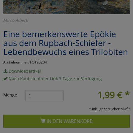
Marketing
Mirco Alberti
Umfragetools
Eine bemerkenswerte Epökie
aus dem Rupbach-Schiefer -
Lebendbewuchs eines Trilobiten
Cookies
Alle Akzeptieren
Cookies
Einstellungen speichern
Artikelnummer: FO190204
Downloadartikel
zu Haupptseite Zustimmun
zurück
Nach Kauf steht der Link 7 Tage zur Verfügung
1,99
€
*
Menge
* inkl. gesetzlicher MwSt
IN DEN WARENKORB