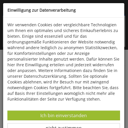
Kompletten Head der Seite überspringen
(06766) 903-200
oder (06766) 9323-960
Einwilligung zur Datenverarbeitung
Wir verwenden Cookies oder vergleichbare Technologien
um Ihnen ein optimales und sicheres Einkaufserlebnis zu
bieten. Einige sind essenziell und für das
ordnungsgemäße Funktionieren der Website notwendig
während andere lediglich zu anonymen Statistikzwecken,
für Komforteinstellungen oder zur Anzeige
personalisierter Inhalte genutzt werden. Dafür können Sie
Startseite
Bücher
Literatur
Belletristik
hier Ihre Einwilligung erteilen und jederzeit widerrufen
oder anpassen. Weitere Informationen dazu finden Sie in
Ein Pferd wie ein Teufel
unserer Datenschutzerklärung. Sollten Sie optionale
Cookies ablehnen, wird Ihr Besuch nur mit zwingend
notwendigen Cookies fortgeführt. Bitte beachten Sie, dass
auf Basis Ihrer Einstellungen womöglich nicht mehr alle
Funktionalitäten der Seite zur Verfügung stehen.
Datenverarbeitung -
Ich bin einverstanden
Datenverarbeitung -