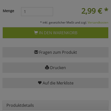
Marketing
2,99
€
*
Menge
* inkl. gesetzlicher MwSt und zzgl.
Versandkosten
Umfragetools
IN DEN WARENKORB
Cookies
Alle Akzeptieren
Cookies
Fragen zum Produkt
Einstellungen speichern
zu Haupptseite Zustimmun
zurück
Drucken
Auf die Merkliste
Produktdetails