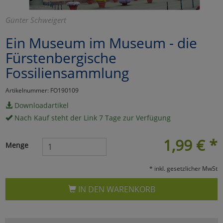
Marketing
Günter Schweigert
Ein Museum im Museum - die
Umfragetools
Fürstenbergische
Fossiliensammlung
Cookies
Alle Akzeptieren
Artikelnummer: FO190109
Cookies
Einstellungen speichern
Downloadartikel
Nach Kauf steht der Link 7 Tage zur Verfügung
zu Haupptseite Zustimmun
zurück
1,99
€
*
Menge
* inkl. gesetzlicher MwSt
IN DEN WARENKORB