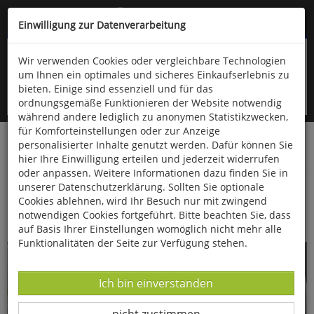
Kompletten Head der Seite überspringen
(06766) 903-200
oder (06766) 9323-960
Einwilligung zur Datenverarbeitung
Wir verwenden Cookies oder vergleichbare Technologien
um Ihnen ein optimales und sicheres Einkaufserlebnis zu
bieten. Einige sind essenziell und für das
ordnungsgemäße Funktionieren der Website notwendig
während andere lediglich zu anonymen Statistikzwecken,
für Komforteinstellungen oder zur Anzeige
personalisierter Inhalte genutzt werden. Dafür können Sie
Startseite
Bücher
Downloads
Zeitschriften
hier Ihre Einwilligung erteilen und jederzeit widerrufen
Fossilien
oder anpassen. Weitere Informationen dazu finden Sie in
unserer Datenschutzerklärung. Sollten Sie optionale
Ein Museum im Museum - die
Cookies ablehnen, wird Ihr Besuch nur mit zwingend
Fürstenbergische Fossiliensammlung
notwendigen Cookies fortgeführt. Bitte beachten Sie, dass
auf Basis Ihrer Einstellungen womöglich nicht mehr alle
Funktionalitäten der Seite zur Verfügung stehen.
Datenverarbeitung -
Ich bin einverstanden
Datenverarbeitung -